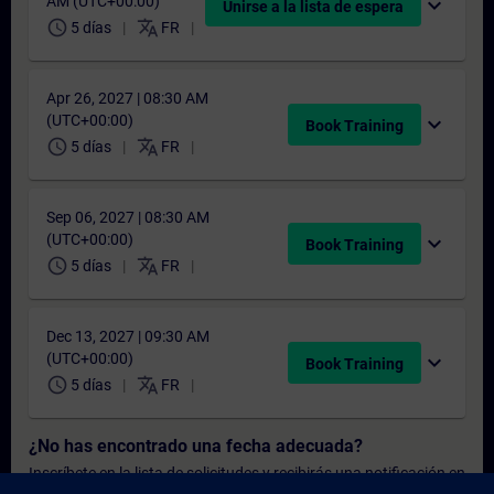
AM (UTC+00:00)
expand_more
Unirse a la lista de espera
schedule
translate
5 días
FR
Apr 26, 2027 | 08:30 AM
(UTC+00:00)
expand_more
Book Training
schedule
translate
5 días
FR
Sep 06, 2027 | 08:30 AM
(UTC+00:00)
expand_more
Book Training
schedule
translate
5 días
FR
Dec 13, 2027 | 09:30 AM
(UTC+00:00)
expand_more
Book Training
schedule
translate
5 días
FR
¿No has encontrado una fecha adecuada?
Inscríbete en la lista de solicitudes y recibirás una notificación en