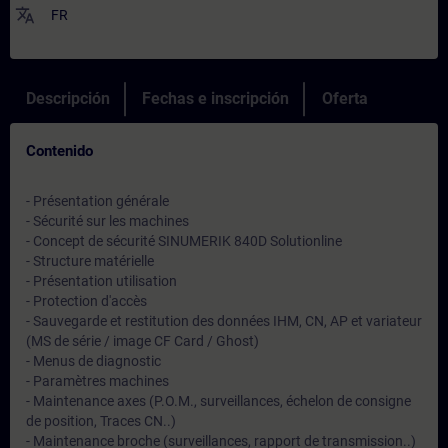
translate
FR
Descripción
Fechas e inscripción
Oferta
Contenido
- Présentation générale
- Sécurité sur les machines
- Concept de sécurité SINUMERIK 840D Solutionline
- Structure matérielle
- Présentation utilisation
- Protection d'accès
- Sauvegarde et restitution des données IHM, CN, AP et variateur
(MS de série / image CF Card / Ghost)
- Menus de diagnostic
- Paramètres machines
- Maintenance axes (P.O.M., surveillances, échelon de consigne
de position, Traces CN..)
- Maintenance broche (surveillances, rapport de transmission..)