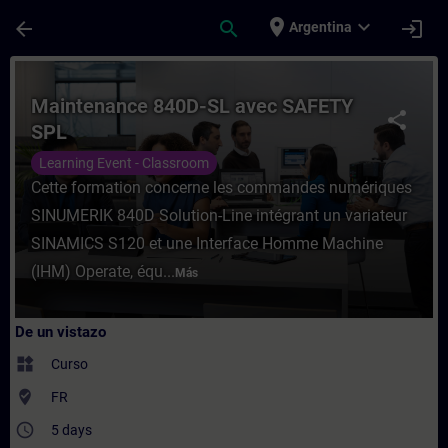
Saltar al contenido principal
Página cargada
place
expand_more
arrow_back
search
login
Argentina
Curso - Maintenance 840D-SL avec SAFETY 
Maintenance 840D-SL avec SAFETY
share
SPL
Learning Event - Classroom
Cette formation concerne les commandes numériques
SINUMERIK 840D Solution-Line intégrant un variateur
SINAMICS S120 et une Interface Homme Machine
(IHM) Operate, équ...
Más
De un vistazo
widgets
Curso
where_to_vote
FR
access_time
5 days