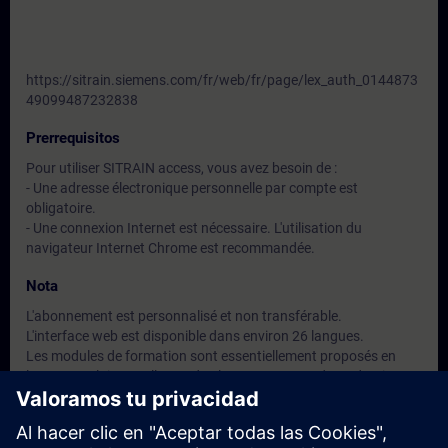
https://sitrain.siemens.com/fr/web/fr/page/lex_auth_0144873
49099487232838
Prerrequisitos
Pour utiliser SITRAIN access, vous avez besoin de :
- Une adresse électronique personnelle par compte est
obligatoire.
- Une connexion Internet est nécessaire. L'utilisation du
navigateur Internet Chrome est recommandée.
Nota
L'abonnement est personnalisé et non transférable.
L'interface web est disponible dans environ 26 langues.
Les modules de formation sont essentiellement proposés en
langue Anglaise et Allemande. Ils sont en cours de traduction en
langue Française.
Attention : Les formations réalisées sur la plateforme access ne
font pas l'objet de convention de formation. Il n'est donc pas