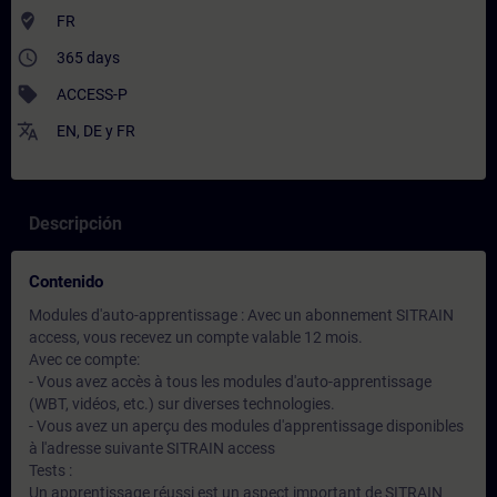
where_to_vote
FR
access_time
365 days
sell
ACCESS-P
translate
EN
,
DE
y
FR
Descripción
Contenido
Modules d'auto-apprentissage : Avec un abonnement SITRAIN
access, vous recevez un compte valable 12 mois.
Avec ce compte:
- Vous avez accès à tous les modules d'auto-apprentissage
(WBT, vidéos, etc.) sur diverses technologies.
- Vous avez un aperçu des modules d'apprentissage disponibles
à l'adresse suivante SITRAIN access
Tests :
Un apprentissage réussi est un aspect important de SITRAIN