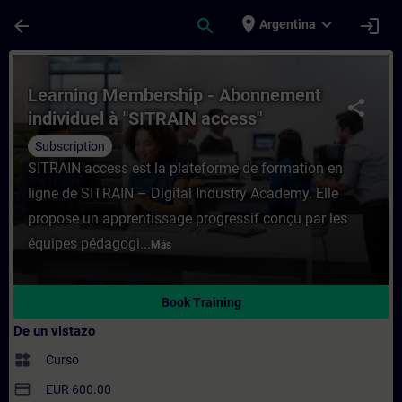
Saltar al contenido principal
Página cargada
place
expand_more
arrow_back
search
login
Argentina
Curso - Learning Membership - Abonnement
Learning Membership - Abonnement
share
individuel à "SITRAIN access"
Subscription
SITRAIN access est la plateforme de formation en
ligne de SITRAIN – Digital Industry Academy. Elle
propose un apprentissage progressif conçu par les
équipes pédagogi...
Más
Book Training
De un vistazo
widgets
Curso
payment
EUR 600.00