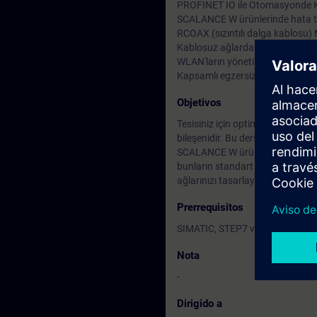
PROFINET IO ile Otomasyonde 
SCALANCE W ürünlerinde hata teşh
RCOAX (sızıntılı dalga kablosu) 
Kablosuz ağlarda veri güvenliği
WLAN'ların yönetimi
Kapsamlı egzersizleri
Objetivos
Tesisiniz için optimum mobil uyg
bileşenidir. Bu ders endüstriyel 
SCALANCE W ürünler sunmaktadır.
bunların standart ürünler ile aral
ağlarınızı tasarlayacak, yapıla
Prerrequisitos
SIMATIC, STEP7 ve ethernet konu
Nota
-
Dirigido a