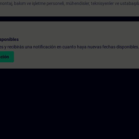
ontaj, bakım ve işletme personeli, mühendisler, teknisyenler ve ustabaşıla
sponibles
udes y recibirás una notificación en cuanto haya nuevas fechas disponibles
ación