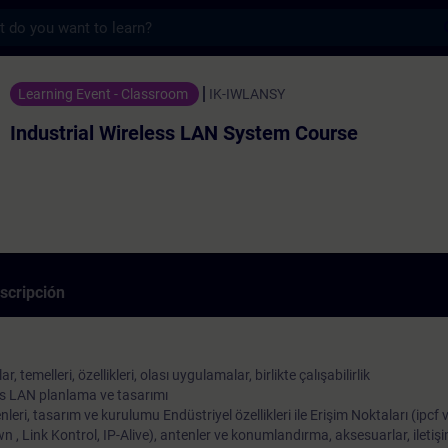
s
ireless LAN System Course - Entrenamiento
Learning Event - Classroom
IK-IWLANSY
Industrial Wireless LAN System Course
scripción
, temelleri, özellikleri, olası uygulamalar, birlikte çalışabilirlik
ss LAN planlama ve tasarımı
eri, tasarım ve kurulumu Endüstriyel özellikleri ile Erişim Noktaları (ipcf 
 Link Kontrol, IP-Alive), antenler ve konumlandırma, aksesuarlar, iletişim