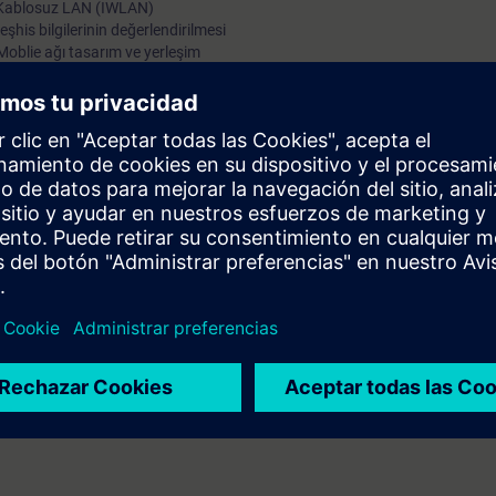
Kablosuz LAN (IWLAN)
is bilgilerinin değerlendirilmesi
Moblie ağı tasarım ve yerleşim
ulamaları realize edin. Kablosuz İletişim, Siemens Totally Integrated Auto
alanda Kablosuz LAN Teknoloji kullanımı için gerekli bilgileri kapsar. SIMAT
 Kurs boyunca teorik ve pratik uygulamalar ile bu ürünler öğrenilecekt
arındaki farklılıkları ve endüstriyel özellikleri bileceksiniz . Bu dersin so
ndıracak ve korumanız mümkün olacaktır.
sunda bilgi sahibi olmak, S7- Profinet kuırsunun alınmış olması