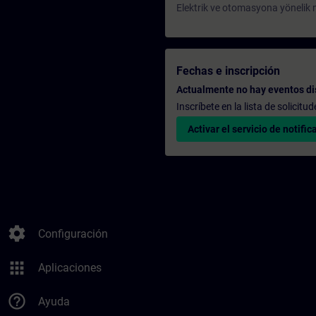
Elektrik ve otomasyona yönelik m
Fechas e inscripción
Actualmente no hay eventos di
Inscríbete en la lista de solicit
Activar el servicio de notific
settings
Configuración
apps
Aplicaciones
help_outline
Ayuda