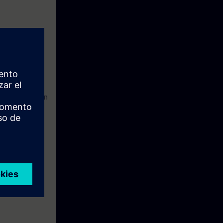
mation bir
IC NET Bu iş için
ir. Uygulamada
nunda IWLAN