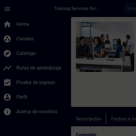
Saltar al contenido principal
Página cargada
menu
Training Services for Digital Industries
Curso - Funktionale 
home
Home
group_work
Canales
explore
Catálogo
timeline
Rutas de aprendizaje
assignment_turned_in
Prueba de ingreso
account_circle
Perfil
info
Acerca de nosotros
Descripción
Fechas e in
Contenido