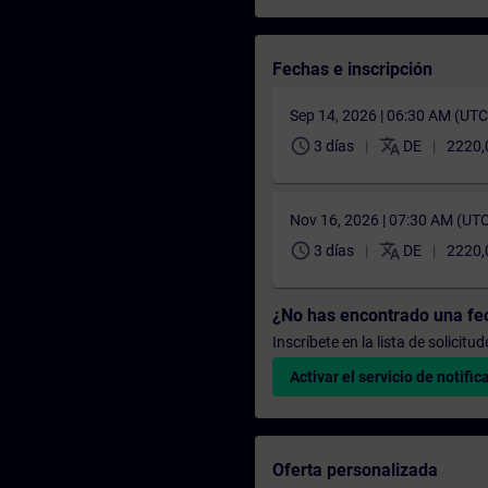
Fechas e inscripción
Sep 14, 2026 | 06:30 AM (UT
schedule
translate
3 días
DE
2220,
Nov 16, 2026 | 07:30 AM (UT
schedule
translate
3 días
DE
2220,
¿No has encontrado una f
Inscríbete en la lista de solicit
Activar el servicio de notific
Oferta personalizada