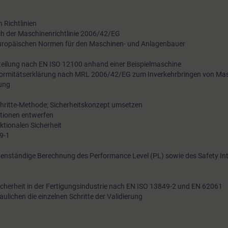
 Richtlinien
h der Maschinenrichtlinie 2006/42/EG
 europäischen Normen für den Maschinen- und Anlagenbauer
rteilung nach EN ISO 12100 anhand einer Beispielmaschine
formitätserklärung nach MRL 2006/42/EG zum Inverkehrbringen von Ma
ung
chritte-Methode; Sicherheitskonzept umsetzen
ktionen entwerfen
tionalen Sicherheit
49-1
enständige Berechnung des Performance Level (PL) sowie des Safety Int
Sicherheit in der Fertigungsindustrie nach EN ISO 13849-2 und EN 62061
ulichen die einzelnen Schritte der Validierung