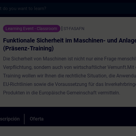
s
Sicherheit im Maschinen- und Anlagenbau (
Learning Event - Classroom
ST-FASAFN
Funktionale Sicherheit im Maschinen- und Anla
(Präsenz-Training)
Die Sicherheit von Maschinen ist nicht nur eine Frage menschl
Verpflichtung, sondern auch von wirtschaftlicher Vernunft.Mit
Training wollen wir Ihnen die rechtliche Situation, die Anwend
EU-Richtlinien sowie die Voraussetzung für das Inverkehrbrin
Produkten in die Europäische Gemeinschaft vermitteln.
scripción
Oferta