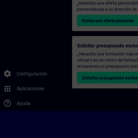
¿Necesita una oferta personali
personalizada a su dirección de 
Enviar una oferta personal
Solicitar presupuesto exclu
¿Necesita una formación más es
virtual o en un centro de formac
enviaremos un presupuesto per
settings
Configuración
Solicitar presupuesto exclus
apps
Aplicaciones
help_outline
Ayuda