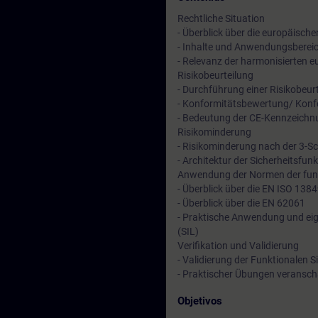
Rechtliche Situation
- Überblick über die europäischen
- Inhalte und Anwendungsbereic
- Relevanz der harmonisierten
Risikobeurteilung
- Durchführung einer Risikobeu
- Konformitätsbewertung/ Kon
- Bedeutung der CE-Kennzeichn
Risikominderung
- Risikominderung nach der 3-S
- Architektur der Sicherheitsfun
Anwendung der Normen der funk
- Überblick über die EN ISO 138
- Überblick über die EN 62061
- Praktische Anwendung und eig
(SIL)
Verifikation und Validierung
- Validierung der Funktionalen 
- Praktischer Übungen veranscha
Objetivos