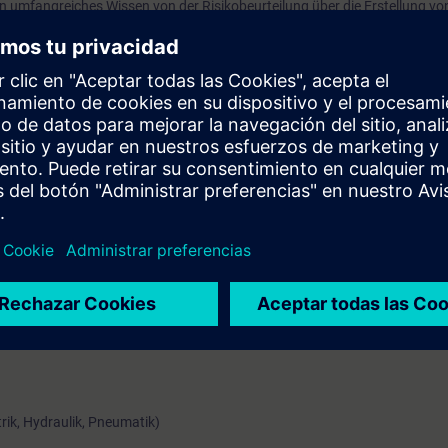
 umfangreiches Wissen von der Risikobeurteilung über die Erstellung vo
. Ein Ausblick auf die CE-Kennzeichnung rundet den Kurs ab.
ssende Kenntnisse über die Dokumentation der sicheren Steuerung nach
wie über die Maschinenvalidierung.
oser Zugang zur digitalen Lernplattform
SITRAIN access
– beginnend ein
 Kursende.
nen Sie die Inhalte dieses Learning Events vertiefen oder wiederholen so
ressanten Themen fortsetzen.
rik, Hydraulik, Pneumatik)