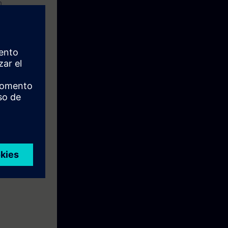
n
 Maschinen
e Woche vor
wie Ihre