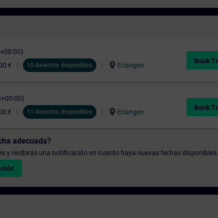
C+00:00)
Book Tr
location_on
00 €
10 Asientos disponibles
Erlangen
C+00:00)
Book Tr
location_on
00 €
11 Asientos disponibles
Erlangen
echa adecuada?
udes y recibirás una notificación en cuanto haya nuevas fechas disponibles
ación