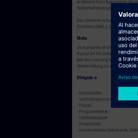
In diesem Kurs bekommen Sie ein
Sicherheitskonzepten vermittelt
Des Weiteren erhalten Sie umfa
Richtlinie (MRL) 2006/42/EG so
Nota
Im Kurspreis enthalten: Kostenl
Kursstart bis zwei Wochen nach
Mit der Learning Membership kön
Weiterbildung zu weiteren inte
Dirigido a
- Entscheider
- Vertriebspersonal
- Planer
- Programmierer
- Inbetriebsetzer
- Projektierer
- Konstrukteure (Mechanik, Elekt