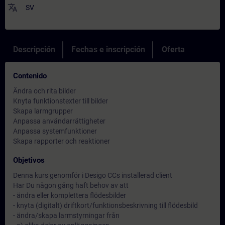
translate
SV
Descripción
Fechas e inscripción
Oferta
Contenido
Ändra och rita bilder
Knyta funktionstexter till bilder
Skapa larmgrupper
Anpassa användarrättigheter
Anpassa systemfunktioner
Skapa rapporter och reaktioner
Objetivos
Denna kurs genomför i Desigo CCs installerad client
Har Du någon gång haft behov av att
- ändra eller komplettera flödesbilder
- knyta (digitalt) driftkort/funktionsbeskrivning till flödesbild
- ändra/skapa larmstyrningar från