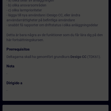
- a) olika delar av anläggningen
- b) olika ansvarsområden
- c) olika larmprioriteter
- lägga till nya användare i Desigo CC, eller ändra
användarrättigheter på befintliga användare
- snabbt få rapporter om driftstatus i olika anläggningsdelar
Detta är bara några av de funktioner som du får lära dig på den
här fortsättningskursen.
Prerrequisitos
Deltagarna skall ha genomfört grundkurs
Desigo CC
(TDK61).
Nota
-
Dirigido a
-