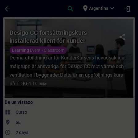
Saltar al contenido principal
Página cargada
place
expand_more
arrow_back
search
login
Argentina
Curso - Desigo CC fortsättningskurs instal
Desigo CC fortsättningskurs
share
installerad klient för kunder
Learning Event - Classroom
Denna utbildning är för KunderKursens huvudsakliga
målgrupp är ansvariga för Desigo CC mot värme och
ventilation i byggnader.Detta är en uppföljnings kurs
på TDK61 D...
Más
De un vistazo
widgets
Curso
where_to_vote
SE
access_time
2 days