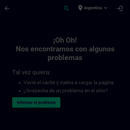
Saltar al contenido principal
Página cargada
place
expand_more
arrow_back
search
login
Argentina
Toc | SITRAIN
¡Oh Oh!
Nos encontramos con algunos
problemas
Tal vez quiera:
Vacíe el caché y vuelva a cargar la página.
¿Sospecha de un problema en el sitio?
Informar el problema