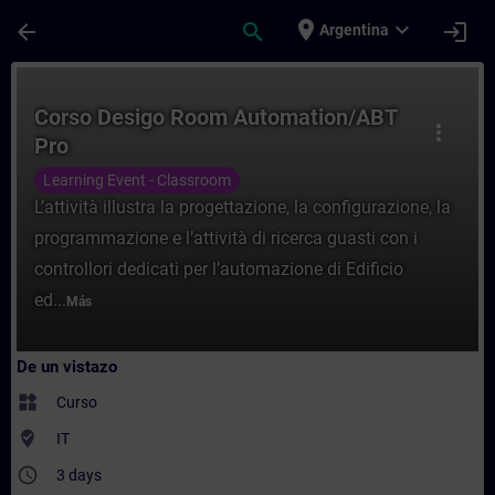
Saltar al contenido principal
Página cargada
place
expand_more
arrow_back
search
login
Argentina
Curso - Corso Desigo Room Automation/AB
Corso Desigo Room Automation/ABT
more_vert
Pro
Learning Event - Classroom
L’attività illustra la progettazione, la configurazione, la
programmazione e l’attività di ricerca guasti con i
controllori dedicati per l’automazione di Edificio
ed...
Más
De un vistazo
widgets
Curso
where_to_vote
IT
access_time
3 days