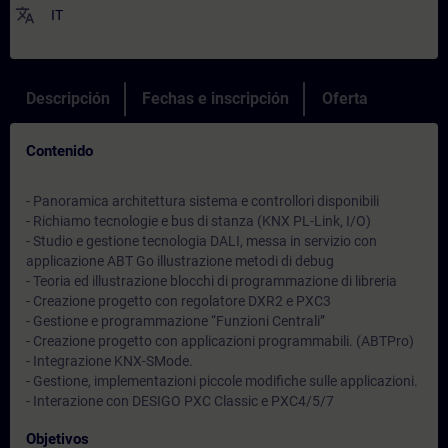
translate
IT
Descripción
Fechas e inscripción
Oferta
Contenido
- Panoramica architettura sistema e controllori disponibili
- Richiamo tecnologie e bus di stanza (KNX PL-Link, I/O)
- Studio e gestione tecnologia DALI, messa in servizio con
applicazione ABT Go illustrazione metodi di debug
- Teoria ed illustrazione blocchi di programmazione di libreria
- Creazione progetto con regolatore DXR2 e PXC3
- Gestione e programmazione “Funzioni Centrali”
- Creazione progetto con applicazioni programmabili. (ABTPro)
- Integrazione KNX-SMode.
- Gestione, implementazioni piccole modifiche sulle applicazioni.
- Interazione con DESIGO PXC Classic e PXC4/5/7
Objetivos