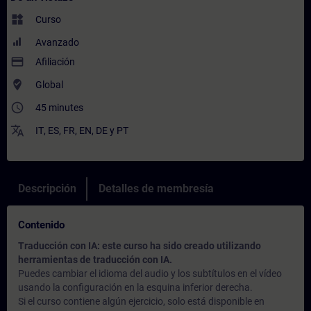
widgets
Curso
Avanzado
payment
Afiliación
where_to_vote
Global
access_time
45 minutes
translate
IT
,
ES
,
FR
,
EN
,
DE
y
PT
Descripción
Detalles de membresía
Contenido
Traducción con IA: este curso ha sido creado utilizando
herramientas de traducción con IA.
Puedes cambiar el idioma del audio y los subtítulos en el vídeo
usando la configuración en la esquina inferior derecha.
Si el curso contiene algún ejercicio, solo está disponible en