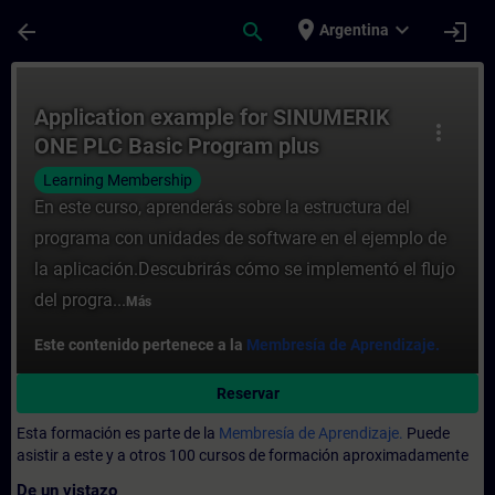
Saltar al contenido principal
Página cargada
place
expand_more
arrow_back
search
login
Argentina
Curso - Application example for SINUMERI
Application example for SINUMERIK
more_vert
ONE PLC Basic Program plus
Learning Membership
En este curso, aprenderás sobre la estructura del
programa con unidades de software en el ejemplo de
la aplicación.Descubrirás cómo se implementó el flujo
del progra...
Más
Este contenido pertenece a la
Membresía de Aprendizaje.
Reservar
Esta formación es parte de la
Membresía de Aprendizaje.
Puede
asistir a este y a otros 100 cursos de formación aproximadamente
De un vistazo