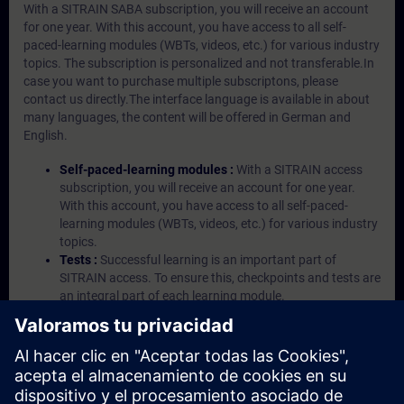
With a SITRAIN SABA subscription, you will receive an account
for one year. With this account, you have access to all self-
paced-learning modules (WBTs, videos, etc.) for various industry
topics. The subscription is personalized and not transferable.In
case you want to purchase multiple subscriptons, please
contact us directly.The interface language is available in about
many languages, the content will be offered in German and
English.
Self-paced-learning modules :
With a SITRAIN access
subscription, you will receive an account for one year.
With this account, you have access to all self-paced-
learning modules (WBTs, videos, etc.) for various industry
topics.
Tests :
Successful learning is an important part of
SITRAIN access. To ensure this, checkpoints and tests are
an integral part of each learning module.
Exercises with Virtual Exercise Lab :
VE Lab is a cloud-
based environment with pre-installed software ( TIA
Portal etc.) In your first SITRAIN access subscription two
(2) hours for VE Lab are included.
Expert Talks :
In regular webinars, you will receive first-