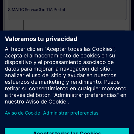
SIMATIC Service 3 in TIA Portal
SIMATIC Service 3 in TIA Portal (Präsenz-Training)
Abschließende Zertifizierung
Automatisierungstechniker/in Service entspr.
ZVEI in TIA Portal (Präsenz-Test)