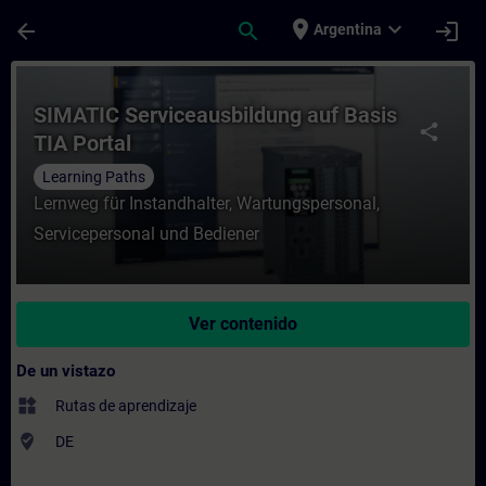
Saltar al contenido principal
Página cargada
place
expand_more
arrow_back
search
login
Argentina
Curso - SIMATIC Serviceausbildung auf Bas
SIMATIC Serviceausbildung auf Basis
share
TIA Portal
Learning Paths
Lernweg für Instandhalter, Wartungspersonal,
Servicepersonal und Bediener
Ver contenido
De un vistazo
widgets
Rutas de aprendizaje
where_to_vote
DE