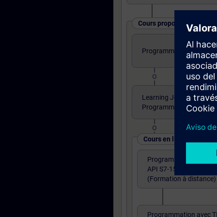
Cours proposés sous diff
Programmation TIA PORTA
O
Learning Journey - TIA P
Programmation partie 1
O
Cours en ligne
Programmation avec T
API S7-1500 (1ère parti
(Formation à distance)
Programmation avec T