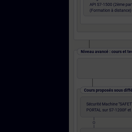
API S7-1500 (2ème part
(Formation à distance)
Niveau avancé : cours et te
Cours proposés sous diff
Sécurité Machine "SAFET
PORTAL sur S7-1200F et
O