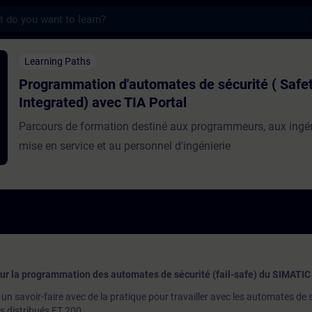
s
n d'automates de sécurité ( Safety Integr
Learning Paths
Programmation d'automates de sécurité ( Safe
Integrated) avec TIA Portal
Parcours de formation destiné aux programmeurs, aux ingé
mise en service et au personnel d'ingénierie
our la programmation des automates de sécurité (fail-safe) du SIMATI
n savoir-faire avec de la pratique pour travailler avec les automates de 
 distribués ET 200.