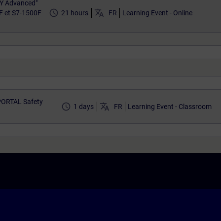
TY Advanced"
access_time
translate
F et S7-1500F
21 hours
FR
Learning Event - Online
 PORTAL Safety
access_time
translate
1 days
FR
Learning Event - Classroom