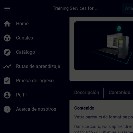
Saltar al contenido principal
Página cargada
menu
Training Services for Digital Industries
Curso - Programmatio
home
Home
group_work
Canales
explore
Catálogo
timeline
Rutas de aprendizaje
assignment_turned_in
Prueba de ingreso
Descripción
Contenido
account_circle
Perfil
info
Contenido
Acerca de nosotros
Votre parcours de formation p
Dans ce cours, vous apprendrez u
SIMATIC S7-1500 et les systèmes