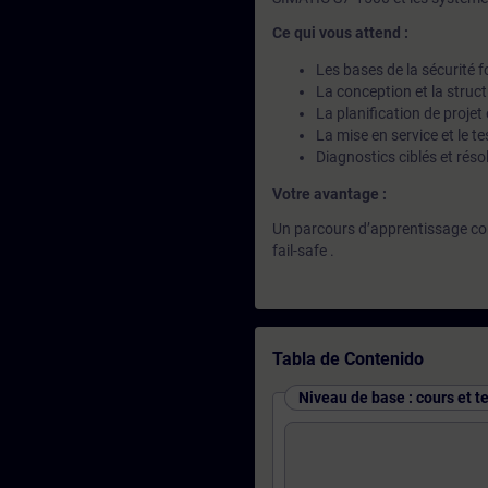
Ce qui vous attend :
Les bases de la sécurité 
La conception et la stru
La planification de projet
La mise en service et le t
Diagnostics ciblés et ré
Votre avantage :
Un parcours d’apprentissage cont
fail-safe .
Tabla de Contenido
Niveau de base : cours et t