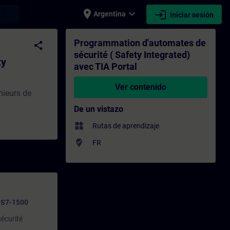
place
expand_more
login
earch
Argentina
Iniciar sesión
ated) avec TIA Portal - Entrenamiento - C
Programmation d'automates de
share
sécurité ( Safety Integrated)
ty
avec TIA Portal
Ver contenido
nieurs de
De un vistazo
widgets
Rutas de aprendizaje
where_to_vote
FR
C S7-1500
sécurité