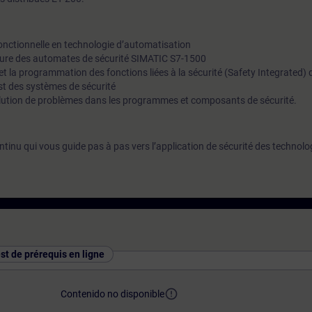
fonctionnelle en technologie d’automatisation
cture des automates de sécurité SIMATIC S7-1500
 et la programmation des fonctions liées à la sécurité (Safety Integrated)
est des systèmes de sécurité
solution de problèmes dans les programmes et composants de sécurité.
inu qui vous guide pas à pas vers l’application de sécurité des technolo
est de prérequis en ligne
error_outline
Contenido no disponible