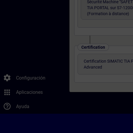
Sécurité Machine "SAFE
TIA PORTAL sur S7-1200
(Formation à distance)
Certification
Certification SIMATIC TIA
Advanced
settings
Configuración
apps
Aplicaciones
help_outline
Ayuda