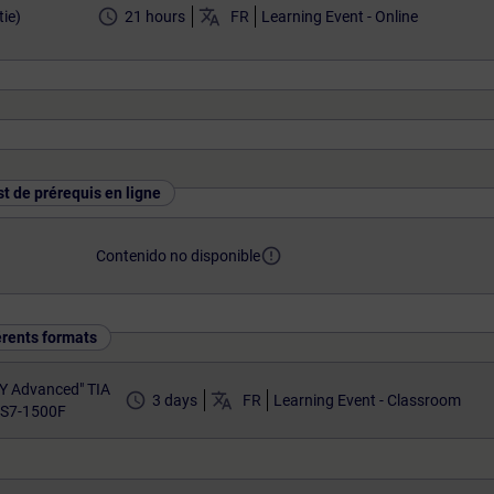
access_time
translate
ie)
21 hours
FR
Learning Event - Online
st de prérequis en ligne
error_outline
Contenido no disponible
érents formats
Y Advanced" TIA
access_time
translate
3 days
FR
Learning Event - Classroom
 S7-1500F