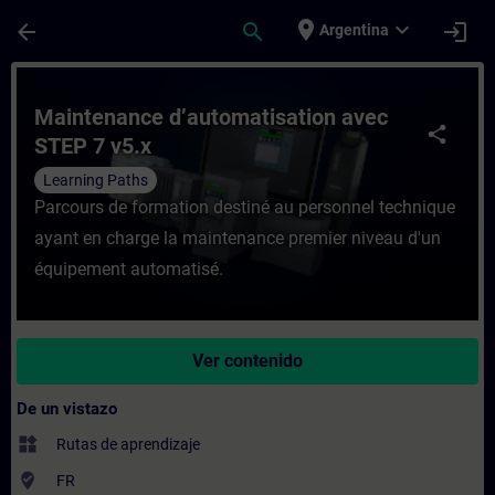
Saltar al contenido principal
Página cargada
place
expand_more
arrow_back
search
login
Argentina
Curso - Maintenance d’automatisation ave
Maintenance d’automatisation avec
share
STEP 7 v5.x
Learning Paths
Parcours de formation destiné au personnel technique
ayant en charge la maintenance premier niveau d'un
équipement automatisé.
Ver contenido
De un vistazo
widgets
Rutas de aprendizaje
where_to_vote
FR