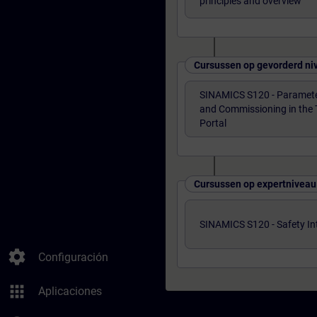
principles and overview
Cursussen op gevorderd ni
SINAMICS S120 - Paramete
and Commissioning in the 
Portal
Cursussen op expertniveau
SINAMICS S120 - Safety In
settings
Configuración
apps
Aplicaciones