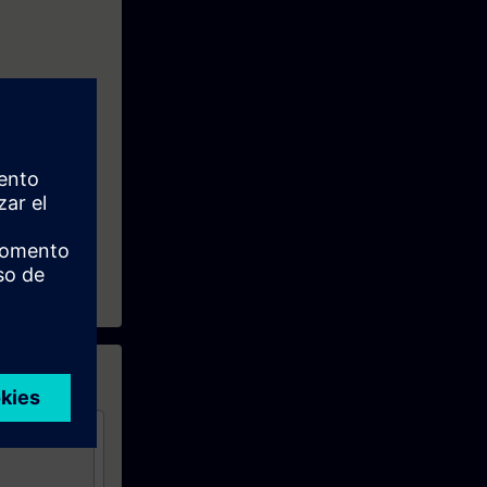
m SINAMICS
verdere