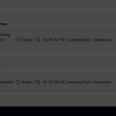
veau
rizing
access_time
translate
TIA
5 days
EN
DE
NL
FR
Learning Event - Classroom
access_time
translate
tegrated
4 days
NL
FR
DE
EN
Learning Event - Classroom