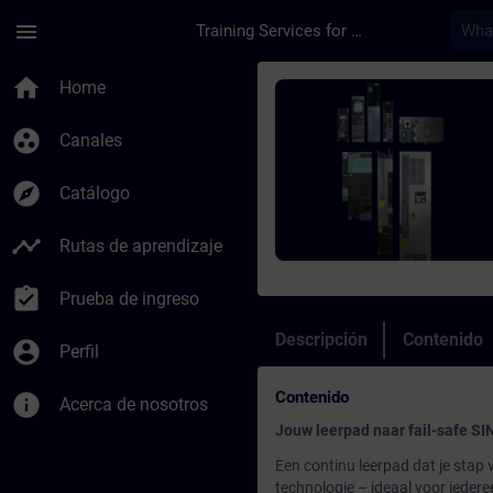
Saltar al contenido principal
Página cargada
menu
Training Services for Digital Industries
Curso - Fail-safe S
home
Home
group_work
Canales
explore
Catálogo
timeline
Rutas de aprendizaje
assignment_turned_in
Prueba de ingreso
Descripción
Contenido
account_circle
Perfil
Contenido
info
Acerca de nosotros
Jouw leerpad naar fail-safe S
Een continu leerpad dat je stap 
technologie – ideaal voor iedere