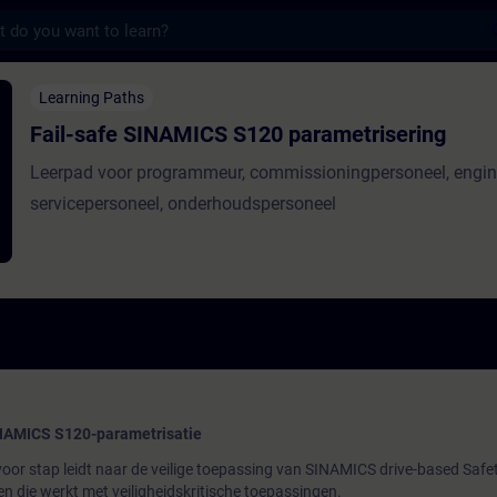
s
INAMICS S120 parametrisering - Entrenamien
Learning Paths
Fail-safe SINAMICS S120 parametrisering
Leerpad voor programmeur, commissioningpersoneel, engin
servicepersoneel, onderhoudspersoneel
INAMICS S120-parametrisatie
voor stap leidt naar de veilige toepassing van SINAMICS drive-based Safe
en die werkt met veiligheidskritische toepassingen.