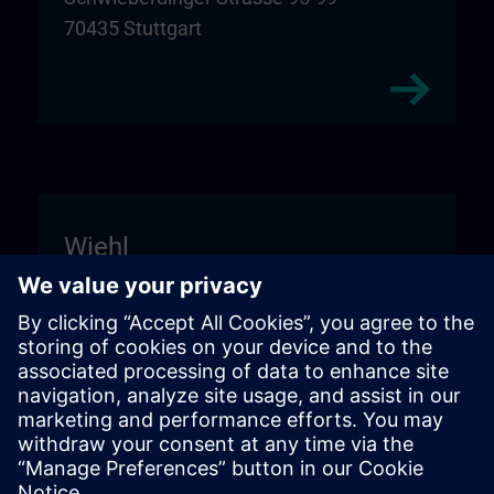
70435 Stuttgart
Wiehl
Unitechnik Systems GmbH
Entrance sign "DIGI:LAB"
Fritz-Kotz-Str. 14
51674 Wiehl