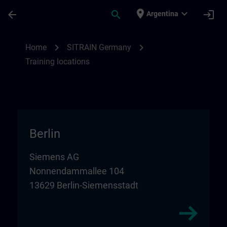
Skip To Main Content
Page Loaded
place
expand_more
arrow_back
search
login
Argentina
Training locations for SITRAIN in Germany
chevron_right
chevron_right
Home
SITRAIN Germany
Training locations
Berlin
Siemens AG
Nonnendammallee 104
13629 Berlin-Siemensstadt