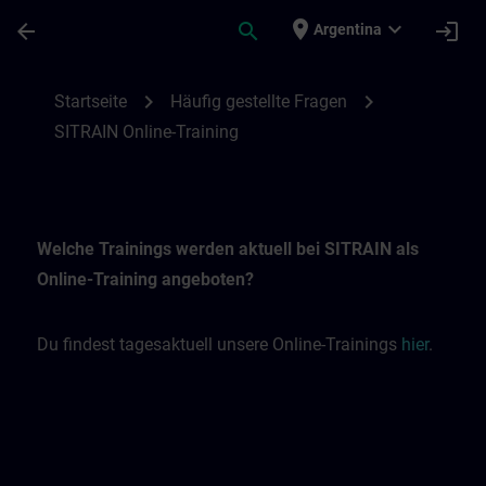
Skip To Main Content
Page Loaded
place
expand_more
arrow_back
search
login
Argentina
SITRAIN Online-Trainings | SITRAIN
chevron_right
chevron_right
Startseite
Häufig gestellte Fragen
SITRAIN Online-Training
Welche Trainings werden aktuell bei SITRAIN als
Online-Training angeboten?
Du findest tagesaktuell unsere Online-Trainings
hier
.