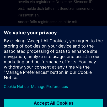
bereits ein registrierter Nutzer bei Siemens ID
bist, melde dich bitte mit Benutzernamen und
Passwort an.
Andernfalls registriere dich bitte mit
Emailadresse und Benutzernamen und folge
dazu den Anweisungen.
Nach erfolgreicher Anmeldung wirst du auf die
Startseite von Virtual Lab geleitet.
Glückwunsch, du kannst nun Virtual Lab nutzen
sobald ein Kurs bereitsteht.