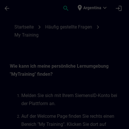
Skip To Main Content
Page Loaded
place
expand_more
arrow_back
search
login
Argentina
My Training | SITRAIN
chevron_right
chevron_right
Startseite
Häufig gestellte Fragen
My Training
Wie kann ich meine persönliche Lernumgebung
"MyTraining" finden?
Melden Sie sich mit Ihrem SiemensID-Konto bei
der Plattform an.
Auf der Welcome Page finden Sie rechts einen
Bereich "My Training". Klicken Sie dort auf