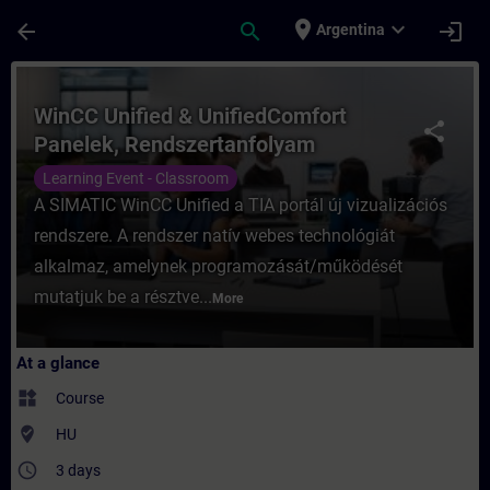
Skip To Main Content
Page Loaded
place
expand_more
arrow_back
search
login
Argentina
Course - WinCC Unified & UnifiedComfort P
WinCC Unified & UnifiedComfort
share
Panelek, Rendszertanfolyam
Learning Event - Classroom
A SIMATIC WinCC Unified a TIA portál új vizualizációs
rendszere. A rendszer natív webes technológiát
alkalmaz, amelynek programozását/működését
mutatjuk be a résztve...
More
At a glance
widgets
Course
where_to_vote
HU
access_time
3 days