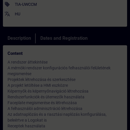
sell
TIA-UWCCM
translate
HU
Description
Dates and Registration
Content
A rendszer áttekintése
A mérnöki rendszer konfigurációs felhasználói felületének
megismerése
Projektek létrehozása és szerkesztése
A projekt letöltése a HMI eszközre
Képernyők és képernyőnavigáció létrehozása
Rendszerfunkciók és ütemezők használata
Faceplate megismerése és létrehozása
A felhasználói adminisztráció létrehozása
Az adatnaplózás és a riasztási naplózás konfigurálása,
beleértve a Logokat is
Receptek használata