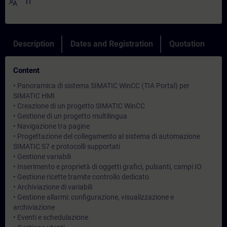
translate
IT
Description
Dates and Registration
Quotation
Content
• Panoramica di sistema SIMATIC WinCC (TIA Portal) per
SIMATIC HMI
• Creazione di un progetto SIMATIC WinCC
• Gestione di un progetto multilingua
• Navigazione tra pagine
• Progettazione del collegamento al sistema di automazione
SIMATIC S7 e protocolli supportati
• Gestione variabili
• Inserimento e proprietà di oggetti grafici, pulsanti, campi IO
• Gestione ricette tramite controllo dedicato
• Archiviazione di variabili
• Gestione allarmi: configurazione, visualizzazione e
archiviazione
• Eventi e schedulazione