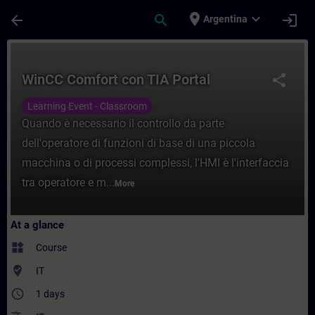
Skip To Main Content
Page Loaded
place
expand_more
arrow_back
search
login
Argentina
Course - WinCC Comfort con TIA Portal - T
WinCC Comfort con TIA Portal
share
Learning Event - Classroom
Quando è necessario il controllo da parte
dell'operatore di funzioni di base di una piccola
macchina o di processi complessi, l'HMI è l'interfaccia
tra operatore e m...
More
At a glance
widgets
Course
where_to_vote
IT
access_time
1 days