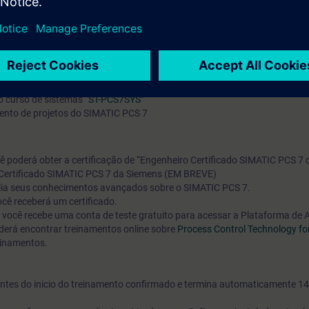
ilhado e configurar a lógica de atribuição de um EPH para alocar um EM
aria elétrica, sistemas de controle e feedback de controle e engenharia
o curso de sistemas
“ST-PCS7SYS”
mento de projetos do SIMATIC PCS 7
cê poderá obter a certificação de “Engenheiro Certificado SIMATIC PCS 7 
 Certificado SIMATIC PCS 7 da Siemens (EM BREVE)
valia seus conhecimentos avançados sobre o SIMATIC PCS 7.
cê receberá um certificado.
o, você recebe uma conta de teste gratuito para acessar a Plataforma de
erá encontrar treinamentos online sobre
Process Control Technology fo
einamentos.
s antes do inicio do treinamento confirmado e termina automaticamente 14