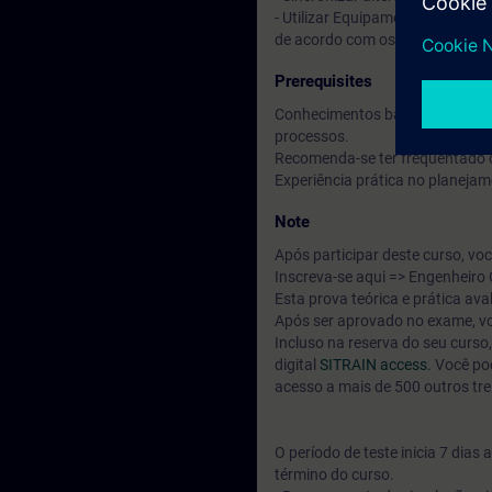
- Utilizar Equipamento Compart
de acordo com os requisitos.
Prerequisites
Conhecimentos básicos de engenh
processos.
Recomenda-se ter frequentado 
Experiência prática no planeja
Note
Após participar deste curso, vo
Inscreva-se aqui => Engenheiro
Esta prova teórica e prática a
Após ser aprovado no exame, vo
Incluso na reserva do seu curs
digital
SITRAIN access.
Você pod
acesso a mais de 500 outros tr
O período de teste inicia 7 dia
término do curso.