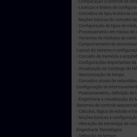
- Comparação e controle de vers
- Licenças e limites de config
- Conceitos de tipo/instância co
- Noções básicas do conceito de
- Configuração de tipos de módu
- Processamento em massa de da
- Variantes de módulos de cont
- Comportamento de sincroniza
Layout do sistema e configura
- Conceito de memória e arquite
- Configurações importantes da
- Atualização do Catálogo de H
- Sincronização de tempo
- Conceitos atuais de redundân
Configuração de intertravamen
- Posicionamento, definição de
- Engenharia e visualização da 
Sistemas de controle sequencia
- Cálculos, lógica de estado e t
- Noções básicas e configuração
- Alteração da estratégia de co
Engenharia Tecnológica
- Definição de termos