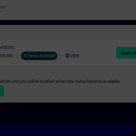
nto
C+00:00)
Book Tr
location_on
,00 BRL
12 Seats Available
WEB
st list and you will be notified when new dates become available.