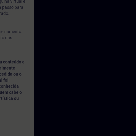
uina virtual é
 a passo para
rado.
treinamento.
nto das
u conteúdo e
nalmente
cedida ou o
l foi
 conhecida
quem cabe o
rtística ou