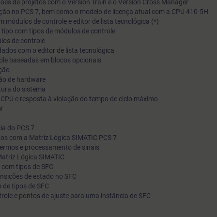
ões de projetos com o Version Train e o Version Cross Manager
uração no PCS 7, bem como o modelo de licença atual com a CPU 410-5H
colocará em prática o conhecimento teórico recém-adquirido.
m módulos de controle e editor de lista tecnológica (*)
 tipo com tipos de módulos de controle
los de controle
dos com o editor de lista tecnológica
role baseadas em blocos opcionais
ção
ção de hardware
tura do sistema
 CPU e resposta à violação do tempo de ciclo máximo
W
cia do PCS 7
tos com a Matriz Lógica SIMATIC PCS 7
 termos e processamento de sinais
Matriz Lógica SIMATIC
l com tipos de SFC
ransições de estado no SFC
 de tipos de SFC
ntrole e pontos de ajuste para uma instância de SFC