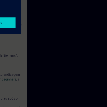
 compartilhado
 de controle de
da Siemens”.
 Aprendizagem
r Beginners
, e
 dias após o