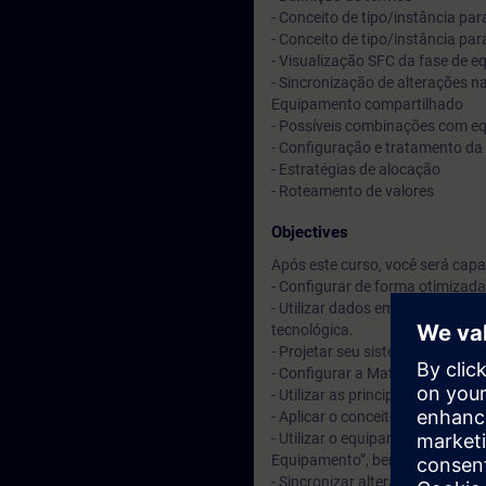
- Conceito de tipo/instância p
- Conceito de tipo/instância p
- Visualização SFC da fase de 
- Sincronização de alterações na
Equipamento compartilhado
- Possíveis combinações com e
- Configuração e tratamento da 
- Estratégias de alocação
- Roteamento de valores
Objectives
Após este curso, você será capaz
- Configurar de forma otimizada
- Utilizar dados em massa com 
tecnológica.
- Projetar seu sistema e configu
- Configurar a Matriz Lógica e d
- Utilizar as principais ferrame
- Aplicar o conceito de tipo-inst
- Utilizar o equipamento técnic
Equipamento”, bem como a visu
- Sincronizar alterações nas bib