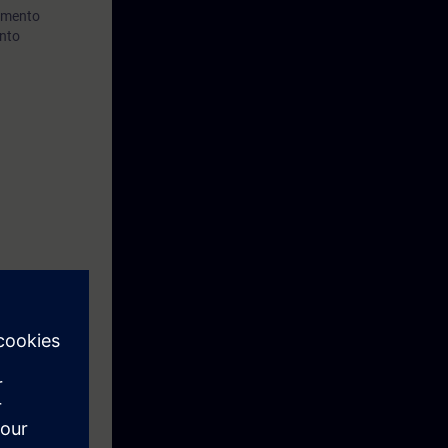
pamento
ento
a engenharia
 Fases de