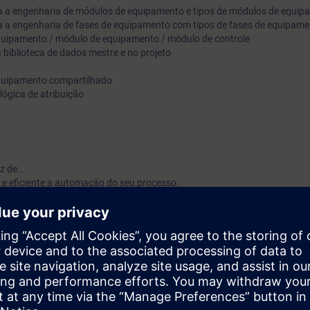
ara a engenharia de módulos de equipamento e tipos de módulos de equi
ara a engenharia de fases de equipamento com tipos de fases de equipam
equipamento / módulo de equipamento / módulo de controle
 biblioteca de dados mestre e no projeto
quipamento compartilhado
lógica de atribuição
 de...
 e eficiente a automação do seu processo.
os Tipos de Módulos de Controle (CMTs) e suas instâncias, empregando 
rar o hardware.
efinir a visualização no sistema operacional.
ntas de engenharia para a criação dos conceitos de tipo-instância.
ância para tipos SFC.
o com “Tipos de Módulos de Equipamento” e as funções técnicas “Tipos de
alização correspondente de forma estruturada.
liotecas de dados mestre e nos projetos.