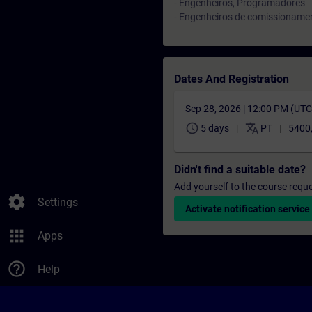
- Engenheiros, Programadores
- Engenheiros de comissioname
Dates And Registration
Sep 28, 2026 | 12:00 PM (UT
schedule
translate
5 days
PT
5400
Didn't find a suitable date?
Add yourself to the course reque
settings
Settings
Activate notification service
apps
Apps
help_outline
Help