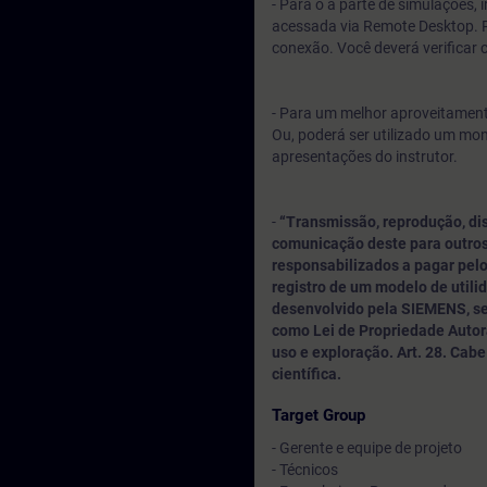
- Para o a parte de simulações,
acessada via Remote Desktop. P
conexão. Você deverá verificar 
- Para um melhor aproveitamento
Ou, poderá ser utilizado um mo
apresentações do instrutor.
-
“Transmissão, reprodução, di
comunicação deste para outros
responsabilizados a pagar pelo
registro de um modelo de utili
desenvolvido pela SIEMENS, sen
como Lei de Propriedade Autora
uso e exploração. Art. 28. Cabe a
científica.
Target Group
- Gerente e equipe de projeto
- Técnicos