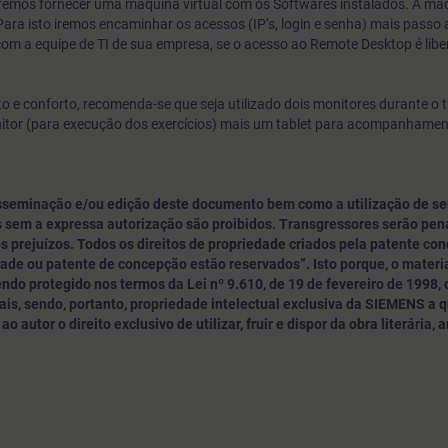
 iremos fornecer uma máquina virtual com os Softwares instalados. A máq
ara isto iremos encaminhar os acessos (IP’s, login e senha) mais passo
com a equipe de TI de sua empresa, se o acesso ao Remote Desktop é libe
 e conforto, recomenda-se que seja utilizado dois monitores durante o 
nitor (para execução dos exercícios) mais um tablet para acompanhame
sseminação e/ou edição deste documento bem como a utilização de se
 sem a expressa autorização são proibidos. Transgressores serão pe
s prejuízos. Todos os direitos de propriedade criados pela patente con
dade ou patente de concepção estão reservados”. Isto porque, o materia
do protegido nos termos da Lei nº 9.610, de 19 de fevereiro de 1998,
is, sendo, portanto, propriedade intelectual exclusiva da SIEMENS a 
o autor o direito exclusivo de utilizar, fruir e dispor da obra literária, a