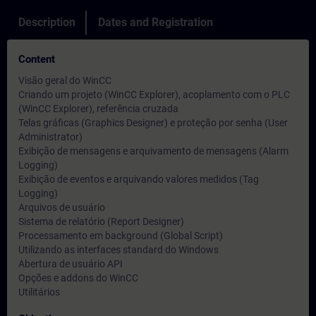
Description
Dates and Registration
Content
Visão geral do WinCC
Criando um projeto (WinCC Explorer), acoplamento com o PLC
(WinCC Explorer), referência cruzada
Telas gráficas (Graphics Designer) e proteção por senha (User
Administrator)
Exibição de mensagens e arquivamento de mensagens (Alarm
Logging)
Exibição de eventos e arquivando valores medidos (Tag
Logging)
Arquivos de usuário
Sistema de relatório (Report Designer)
Processamento em background (Global Script)
Utilizando as interfaces standard do Windows
Abertura de usuário API
Opções e addons do WinCC
Utilitários