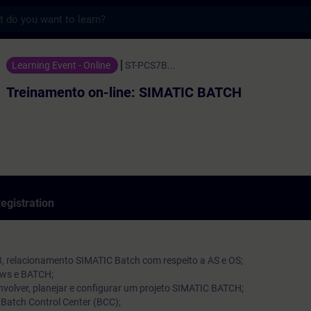
s
 on-line: SIMATIC BATCH - Training - Trai
Learning Event - Online
ST-PCS7B...
Treinamento on-line: SIMATIC BATCH
egistration
8, relacionamento SIMATIC Batch com respeito a AS e OS;
ows e BATCH;
volver, planejar e configurar um projeto SIMATIC BATCH;
 Batch Control Center (BCC);