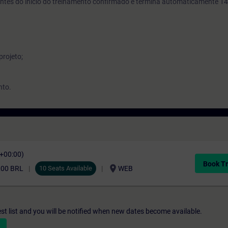
s antes do inicio do treinamento confirmado e termina automaticamente 14
projeto;
nto.
C+00:00)
Book Tr
location_on
,00 BRL
10 Seats Available
WEB
st list and you will be notified when new dates become available.