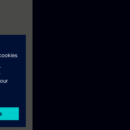
m processos
tch.
 Aprendizagem
 outros