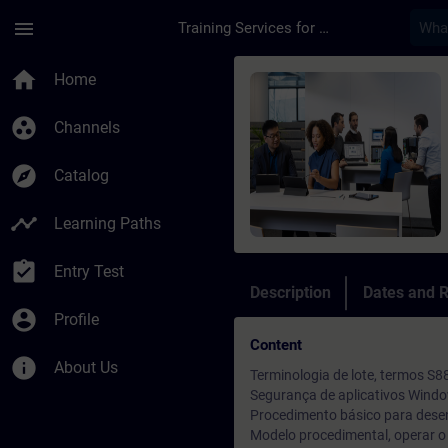
Skip To Main Content
Page Loaded
menu
Training Services for Digital Industries
Course - Treinamento
home
Home
group_work
Channels
explore
Catalog
timeline
Learning Paths
assignment_turned_in
Entry Test
Description
Dates and R
account_circle
Profile
Content
info
About Us
Terminologia de lote, termos S8
Segurança de aplicativos Wind
Procedimento básico para desen
Modelo procedimental, operar o