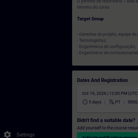
O período de teste inicia 7 dia
término do curso.
Target Group
- Gerentes de projeto, equipe de 
- Tecnologistas;
- Engenheiros de configuração;
- Engenheiros de comissioname
Dates And Registration
Oct 19, 2026 | 12:00 PM (UT
schedule
translate
5 days
PT
5800
Didn't find a suitable date?
Add yourself to the course reque
settings
Settings
Activate notification service