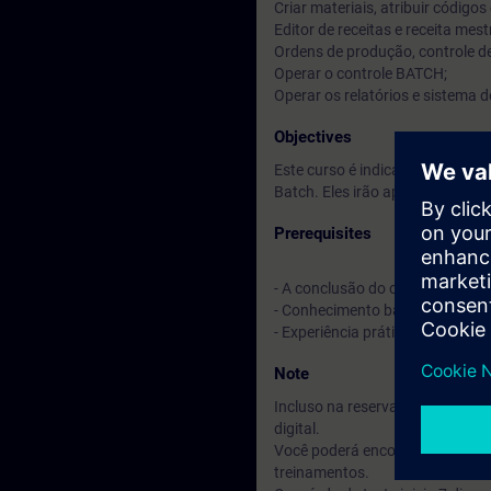
Criar materiais, atribuir código
Editor de receitas e receita mest
Ordens de produção, controle 
Operar o controle BATCH;
Operar os relatórios e sistema 
Objectives
Este curso é indicado para ger
Batch. Eles irão aprender sobr
Prerequisites
- A conclusão do curso ST-PCS7
- Conhecimento básico de engen
- Experiência prática na confi
Note
Incluso na reserva do seu curs
digital.
Você poderá encontrar treiname
treinamentos.