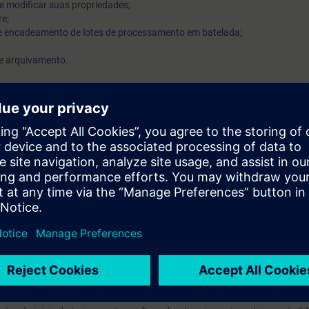
s e modificar suas propriedades;
re;
de encadeamento de lotes de processamento em batelada;
de arquivamento.
entes de projeto, engenheiros de comissionamento e usuários de PCS 7 e
e os fundamentos de processos de produção de bateladas do SIMATIC Ba
SYS (Online ou Presencial) é recomendada
haria de controle de processo
guração do SIMATIC PCS 7
o, você recebe uma conta de teste gratuito para acessar a Plataforma de
ntos online sobre diversas tecnologias SIEMENS e acesso a mais de 500