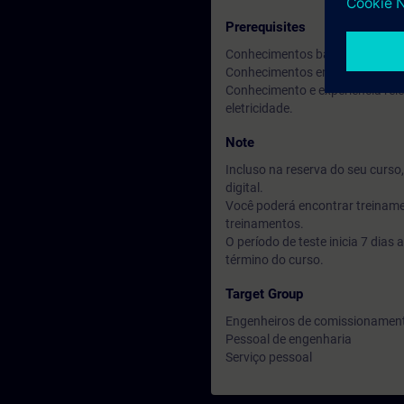
Prerequisites
Conhecimentos básicos de pro
Conhecimentos em TIA Portal eq
Conhecimento e experiência relev
eletricidade.
Note
Incluso na reserva do seu curs
digital.
Você poderá encontrar treiname
treinamentos.
O período de teste inicia 7 dia
término do curso.
Target Group
Engenheiros de comissionamen
Pessoal de engenharia
Serviço pessoal