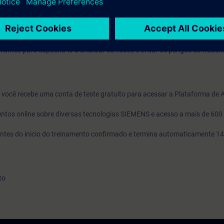
gramação CNC.
uivalentes ao curso TIA-SYSUP.
antes para capacitá-lo a analisar os riscos e evitar os perigos de traba
o, você recebe uma conta de teste gratuito para acessar a Plataforma de
ntos online sobre diversas tecnologias SIEMENS e acesso a mais de 600
s antes do inicio do treinamento confirmado e termina automaticamente 14
to