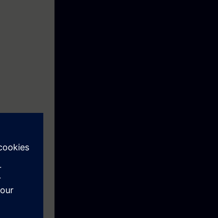
NE com gêmeo
 de maquina
m um drive
 ideal à