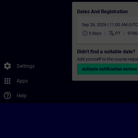
Dates And Registration
Sep 28, 2026 | 11:00 AM (UT
schedule
translate
5 days
PT
9700
Didn't find a suitable date?
Add yourself to the course reque
settings
Settings
Activate notification service
apps
Apps
help_outline
Help