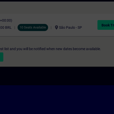
C+00:00)
Book Tr
location_on
,00 BRL
10 Seats Available
São Paulo - SP
st list and you will be notified when new dates become available.