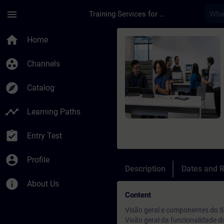
Skip To Main Content
Page Loaded
menu
Training Services for Digital Industries
Course - Start-up an
home
Home
group_work
Channels
explore
Catalog
timeline
Learning Paths
assignment_turned_in
Entry Test
account_circle
Profile
Description
Dates and R
info
About Us
Content
Visão geral e componentes do
Visão geral da funcionalidade