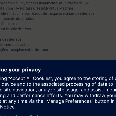
m como do IPC, recomissionamento, atualização de SW
tal com TIA Portal e CreateMyVirtualMachine
ole à máquina com dados de máquina e sinais de interface
oramento de colisões
máquina real
atribuição de eixos
 de interface
alarmes do usuário
ões e acoplamentos de eixos
onamento no PC (digital twin) e em um kit de treinamento SINUMERIK
tos para planejamento de projeto e comissionamento do SINUMERIK O
o, bem como o conhecimento para criar e testar diferentes configurações
reina o comissionamento em kits de treinamento.
 dominará o comissionamento do sistema de controle SINUMERIK ONE co
árias funções do controlador, você pode adaptar o controle de maneira
produtividade de sua máquina.