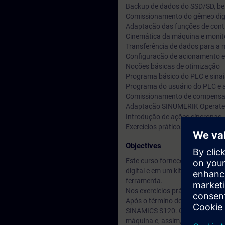
Backup de dados do SSD/SD, be
Comissionamento do gêmeo digi
Adaptação das funções de contr
Cinemática da máquina e monit
Transferência de dados para a 
Configuração de acionamento e 
Noções básicas de otimização
Programa básico do PLC e sinais
Programa do usuário do PLC e 
Comissionamento de compensaç
Adaptação SINUMERIK Operate
Introdução de ações síncronas
Exercícios práticos de comissi
Objectives
Este curso fornece conhecimen
digital e em um kit de simulaçã
ferramenta.
Nos exercícios práticos, você t
Após o término do curso, você
SINAMICS S120. Conhecendo as v
máquina e, assim, maximizar a 