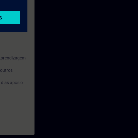
lhos com
 Aprendizagem
 outros
 dias após o