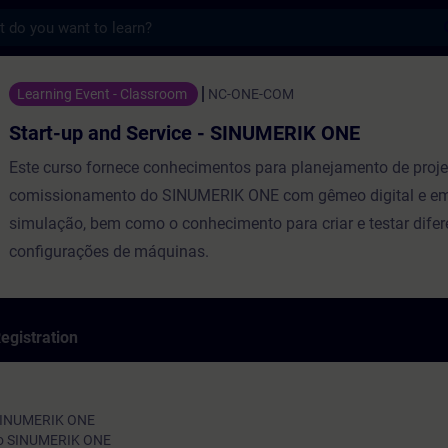
s
d Service - SINUMERIK ONE - Training - Tr
Learning Event - Classroom
NC-ONE-COM
Start-up and Service - SINUMERIK ONE
Este curso fornece conhecimentos para planejamento de proje
comissionamento do SINUMERIK ONE com gêmeo digital e em
simulação, bem como o conhecimento para criar e testar difer
configurações de máquinas.
egistration
 SINUMERIK ONE
 do SINUMERIK ONE