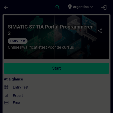
Skip To Main Content
Page Loaded
place
expand_more
arrow_back
search
login
Argentina
Course - SIMATIC S7 TIA Portal Programmer
SIMATIC S7 TIA Portal Programmeren
share
3
Entry Test
Online kwalificatietest voor de cursus
Start
At a glance
widgets
Entry Test
Expert
payment
Free