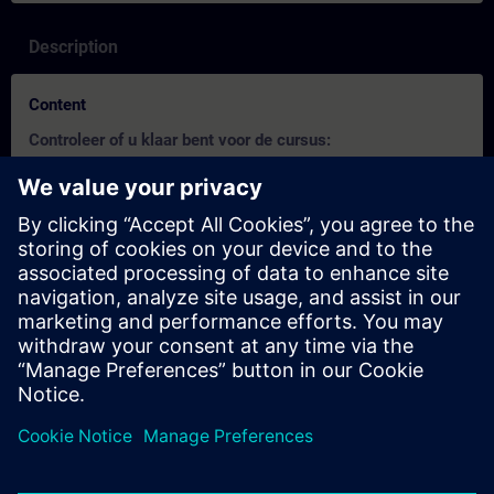
Description
Content
Controleer of u klaar bent voor de cursus:
Deze test helpt u om erachter te komen of u over de vereiste
basiskennis beschikt.
De test heeft
21 vragen
.
Er is
geen tijdslimiet
.
Als u
meer dan 70% correct
antwoordt, bent u klaar om
aan de cursus deel te nemen.
Als u
minder dan 70%
scoort, raden wij u aan de cursus
SIMATIC S7 TIA Portal Programmeren 2
(TIA-PRO2) te
volgen om uw basis op te bouwen.