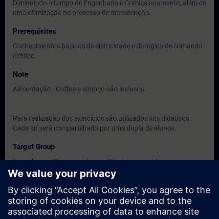
Diminuindo o tempo de Engenharia e Comissionamento, além de
uma otimização no processo de manutenção.
Prerequisites
Conhecimentos básicos de eletricidade e de lógica de comando
elétrico
Note
Alimentação - Coffee e almoço não inclusos.
Para realização dos exercícios são utilizados kits didáticos.
Cada kit será compartilhado por uma dupla de alunos.
Target Group
Engenheiros, Programadores e Técnicos que utilizam ou
venham a utilizar o Simatic S7-1500
Dates And Registration