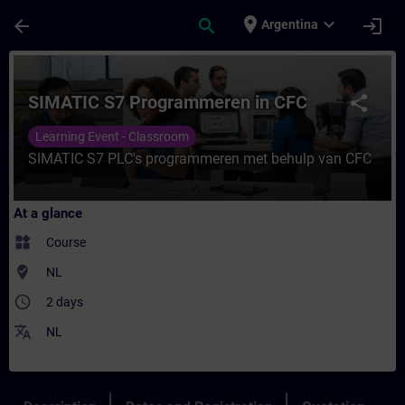
Skip To Main Content
Page Loaded
place
expand_more
arrow_back
search
login
Argentina
Course - SIMATIC S7 Programmeren in CFC 
SIMATIC S7 Programmeren in CFC
share
Learning Event - Classroom
SIMATIC S7 PLC's programmeren met behulp van CFC
At a glance
widgets
Course
where_to_vote
NL
access_time
2 days
translate
NL