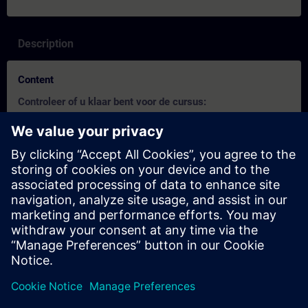
Description
Content
Controleer of u klaar bent voor de cursus:
Deze test helpt u om erachter te komen of u over de vereiste
basiskennis beschikt.
De test heeft
10 vragen
.
Er is
geen tijdslimiet
.
Als u
meer dan 70% correct
antwoordt, bent u klaar om
aan de cursus deel te nemen.
Als u
minder dan 70%
scoort, raden wij u aan het
curriculum
Process Control Technology for Beginners
te
leren om uw basis op te bouwen.