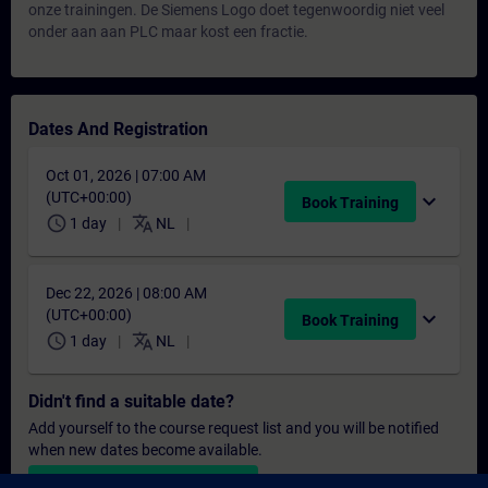
onze trainingen. De Siemens Logo doet tegenwoordig niet veel
onder aan aan PLC maar kost een fractie.
Dates And Registration
Oct 01, 2026 | 07:00 AM
(UTC+00:00)
expand_more
Book Training
schedule
translate
1 day
NL
Dec 22, 2026 | 08:00 AM
(UTC+00:00)
expand_more
Book Training
schedule
translate
1 day
NL
Didn't find a suitable date?
Add yourself to the course request list and you will be notified
when new dates become available.
Activate notification service