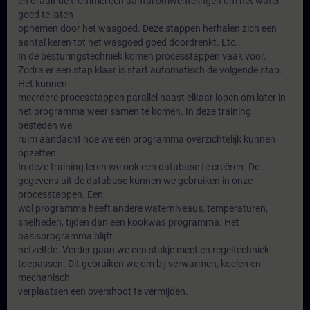
en draait de trommel een aantal omwentelingen om het water
goed te laten
opnemen door het wasgoed. Deze stappen herhalen zich een
aantal keren tot het wasgoed goed doordrenkt. Etc..
In de besturingstechniek komen processtappen vaak voor.
Zodra er een stap klaar is start automatisch de volgende stap.
Het kunnen
meerdere processtappen parallel naast elkaar lopen om later in
het programma weer samen te komen. In deze training
besteden we
ruim aandacht hoe we een programma overzichtelijk kunnen
opzetten.
In deze training leren we ook een database te creëren. De
gegevens uit de database kunnen we gebruiken in onze
processtappen. Een
wol programma heeft andere waterniveaus, temperaturen,
snelheden, tijden dan een kookwas programma. Het
basisprogramma blijft
hetzelfde. Verder gaan we een stukje meet en regeltechniek
toepassen. Dit gebruiken we om bij verwarmen, koelen en
mechanisch
verplaatsen een overshoot te vermijden.