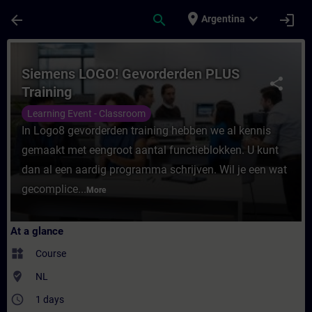
Skip To Main Content
Page Loaded
place
expand_more
arrow_back
search
login
Argentina
Course - Siemens LOGO! Gevorderden PLUS 
Siemens LOGO! Gevorderden PLUS
share
Training
Learning Event - Classroom
In Logo8 gevorderden training hebben we al kennis
gemaakt met eengroot aantal functieblokken. U kunt
dan al een aardig programma schrijven. Wil je een wat
gecomplice...
More
At a glance
widgets
Course
where_to_vote
NL
access_time
1 days