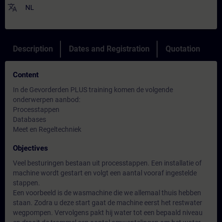
translate
NL
Description
Dates and Registration
Quotation
Content
In de Gevorderden PLUS training komen de volgende
onderwerpen aanbod:
Processtappen
Databases
Meet en Regeltechniek
Objectives
Veel besturingen bestaan uit processtappen. Een installatie of
machine wordt gestart en volgt een aantal vooraf ingestelde
stappen.
Een voorbeeld is de wasmachine die we allemaal thuis hebben
staan. Zodra u deze start gaat de machine eerst het restwater
wegpompen. Vervolgens pakt hij water tot een bepaald niveau