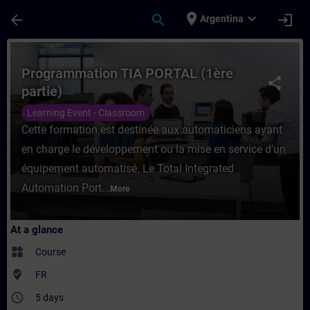
Skip To Main Content
Page Loaded
place
expand_more
arrow_back
search
login
Argentina
Course - Programmation TIA PORTAL (1ère p
Programmation TIA PORTAL (1ère
share
partie)
Learning Event - Classroom
Cette formation est destinée aux automaticiens ayant
en charge le développement ou la mise en service d'un
équipement automatisé. Le Total Integrated
Automation Port...
More
At a glance
widgets
Course
where_to_vote
FR
access_time
5 days