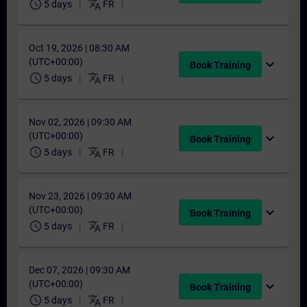
schedule
translate
5 days
FR
Oct 19, 2026 | 08:30 AM
(UTC+00:00)
expand_more
Book Training
schedule
translate
5 days
FR
Nov 02, 2026 | 09:30 AM
(UTC+00:00)
expand_more
Book Training
schedule
translate
5 days
FR
Nov 23, 2026 | 09:30 AM
(UTC+00:00)
expand_more
Book Training
schedule
translate
5 days
FR
Dec 07, 2026 | 09:30 AM
(UTC+00:00)
expand_more
Book Training
schedule
translate
5 days
FR