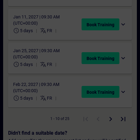
Jan 11, 2027 | 09:30 AM
(UTC+00:00)
expand_more
Book Training
schedule
translate
5 days
FR
Jan 25, 2027 | 09:30 AM
(UTC+00:00)
expand_more
Book Training
schedule
translate
5 days
FR
Feb 22, 2027 | 09:30 AM
(UTC+00:00)
expand_more
Book Training
schedule
translate
5 days
FR
1 - 10 of 25
Didn't find a suitable date?