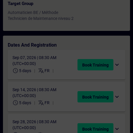
Target Group
Automaticien BE / Méthode
Technicien de Maintenance niveau 2
Dates And Registration
Sep 07, 2026 | 08:30 AM
(UTC+00:00)
expand_more
Book Training
schedule
translate
5 days
FR
Sep 14, 2026 | 08:30 AM
(UTC+00:00)
expand_more
Book Training
schedule
translate
5 days
FR
Sep 28, 2026 | 08:30 AM
(UTC+00:00)
expand_more
Book Training