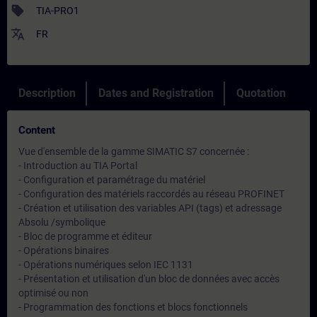
sell
TIA-PRO1
translate
FR
Description
Dates and Registration
Quotation
Content
Vue d'ensemble de la gamme SIMATIC S7 concernée :
- Introduction au TIA Portal
- Configuration et paramétrage du matériel
- Configuration des matériels raccordés au réseau PROFINET
- Création et utilisation des variables API (tags) et adressage
Absolu /symbolique
- Bloc de programme et éditeur
- Opérations binaires
- Opérations numériques selon IEC 1131
- Présentation et utilisation d'un bloc de données avec accès
optimisé ou non
- Programmation des fonctions et blocs fonctionnels