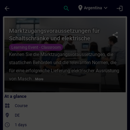
Skip To Main Content
Page Loaded
place
expand_more
arrow_back
search
login
Argentina
Course - Marktzugangsvoraussetzungen für
Marktzugangsvoraussetzungen für
share
Schaltschränke und elektrische
Ausrüstung von Maschinen gemäß
Learning Event - Classroom
DIN EN 60204-1 (Präsenz-Training)
Kennen Sie die Marktzugangsvoraussetzungen, die
staatlichen Behörden und die relevanten Normen, die
für eine erfolgreiche Lieferung elektrischer Ausrüstung
von Masch...
More
At a glance
widgets
Course
where_to_vote
DE
access_time
1 days