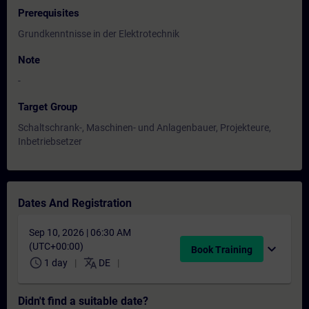
Prerequisites
Grundkenntnisse in der Elektrotechnik
Note
-
Target Group
Schaltschrank-, Maschinen- und Anlagenbauer, Projekteure,
Inbetriebsetzer
Dates And Registration
Sep 10, 2026 | 06:30 AM
(UTC+00:00)
expand_more
Book Training
schedule
translate
1 day
DE
Didn't find a suitable date?