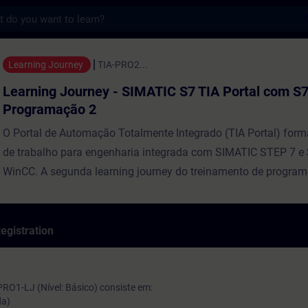
s
urney - SIMATIC S7 TIA Portal com S7-1500
Learning Journey
TIA-PRO2...
Learning Journey - SIMATIC S7 TIA Portal com S7
Programação 2
O Portal de Automação Totalmente Integrado (TIA Portal) for
de trabalho para engenharia integrada com SIMATIC STEP 7 e
WinCC. A segunda learning journey do treinamento de progra
SIMATIC TIA Portal é baseada no conhecimento do TIA Portal 
learning journey de programação do SIMATIC S7 TIA Portal 1, i
STEP 7, SIMATIC S7, HMI e PROFINET IO. Você expandirá seu
egistration
sobre operações complexas e a reutilização de blocos de prog
processamento de valores analógicos e gerenciamento de dad
de dados complexos, a avaliação e o tratamento de erros rela
RO1-LJ (Nível: Básico) consiste em:
da)
programa também são considerados. Com base nisso, você ap