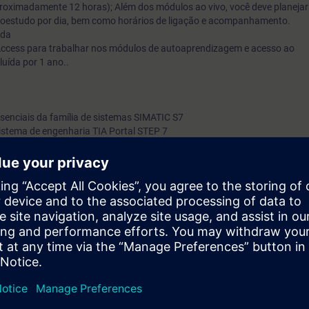
roximadamente 12 horas); Além dos módulos ao vivo, você deve planejar
como conectar um sistema de operação e monitoramento (HMI
toestudo por dia, bem como horários de ligação e acompanhamento.
nda
conhecimento transmitido, você ganhará novos impulsos e ide
Access para trabalhar nos módulos de autoaprendizagem e acesso ao
programação de PLC eficiente. Uma mistura ideal de módulos 
uída por 1 ano..
guiados (online) e módulos de autoaprendizagem fornecerá to
conteúdo imperativo para o seu trabalho e sucesso de aprendi
sustentável. Várias tarefas práticas em nosso ambiente de exerc
essenciais da família de sistemas SIMATIC S7
sistema de engenharia TIA Portal STEP 7
ao longo da learning journey ajudam você a se preparar para a
no sistema de automação, ciclo de programa, imagem de processo
prática. A jornada de aprendizado oferece conteúdo sob dema
sua implementação com os tipos de bloco STEP 7 (OB, FC, FB, DB)
para apoiá-lo em sua própria transferência de prática pessoal.
s em diagrama de função e contato (FBD/LAD)
m elas usando o exemplo de bibliotecas
e dados com blocos de dados
záveis e parametrizáveis
ste e comissionamento de programas: informações do sistema, solução d
ado com as possibilidades integradas no TIA Portal
or meio de exercícios práticos no ambiente de aprendizagem virtual