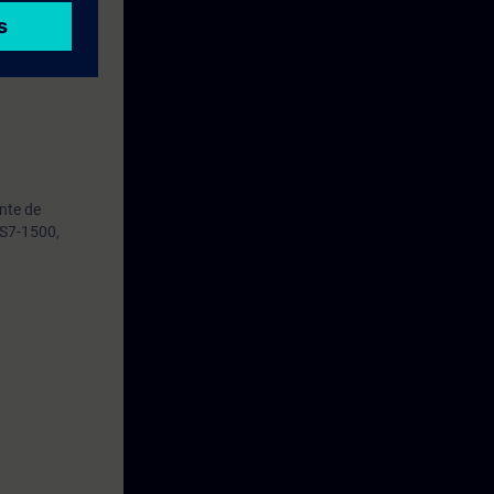
nte de
 S7-1500,