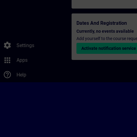
Dates And Registration
Currently, no events available
Add yourself to the course reque
settings
Settings
Activate notification service
apps
Apps
help_outline
Help