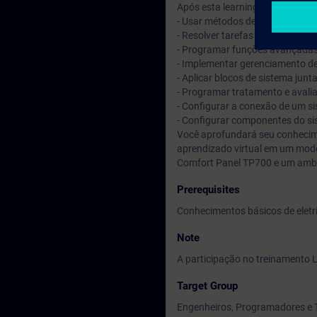
Após esta learning journey, você
- Usar métodos de design de pr
- Resolver tarefas de programaç
- Programar funções avançadas
- Implementar gerenciamento d
- Aplicar blocos de sistema jun
- Programar tratamento e avalia
- Configurar a conexão de um s
- Configurar componentes do si
Você aprofundará seu conhecime
aprendizado virtual em um mod
Comfort Panel TP700 e um ambie
Prerequisites
Conhecimentos básicos de eletri
Note
A participação no treinamento L
Target Group
Engenheiros, Programadores e T