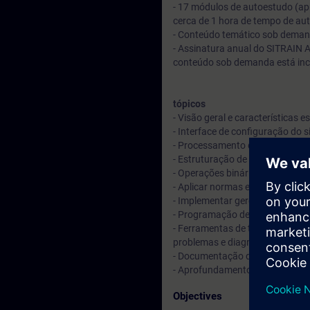
- 17 módulos de autoestudo (ap
cerca de 1 hora de tempo de au
- Conteúdo temático sob dema
- Assinatura anual do SITRAIN 
conteúdo sob demanda está incl
tópicos
- Visão geral e características 
- Interface de configuração do 
- Processamento de programas 
- Estruturação de programas e 
- Operações binárias e digitai
- Aplicar normas e trabalhar co
- Implementar gerenciamento d
- Programação de blocos reutili
- Ferramentas de teste para te
problemas e diagnósticos
- Documentação do programa cri
- Aprofundamento do conteúdo p
Objectives