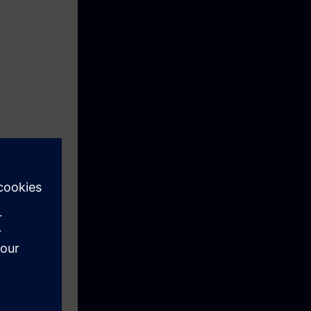
). Graças ao
ias para uma
ao vivo
do o
zado
ícios virtual
 aplicação
nda curado
e