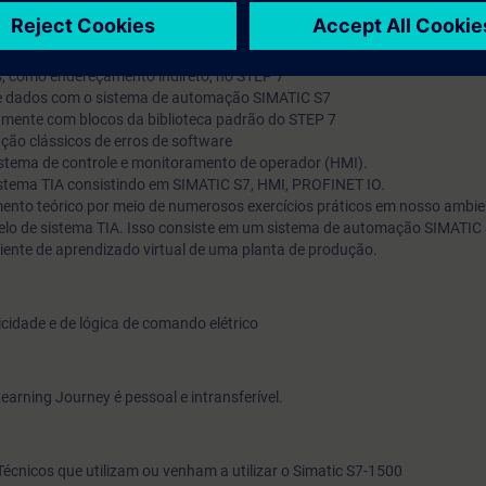
 será capaz de ...
ogramas para estruturar o programa
ão extensas com blocos reutilizáveis
, como endereçamento indireto, no STEP 7
e dados com o sistema de automação SIMATIC S7
tamente com blocos da biblioteca padrão do STEP 7
ção clássicos de erros de software
istema de controle e monitoramento de operador (HMI).
stema TIA consistindo em SIMATIC S7, HMI, PROFINET IO.
nto teórico por meio de numerosos exercícios práticos em nosso ambie
elo de sistema TIA. Isso consiste em um sistema de automação SIMATIC
nte de aprendizado virtual de uma planta de produção.
cidade e de lógica de comando elétrico
earning Journey é pessoal e intransferível.
écnicos que utilizam ou venham a utilizar o Simatic S7-1500