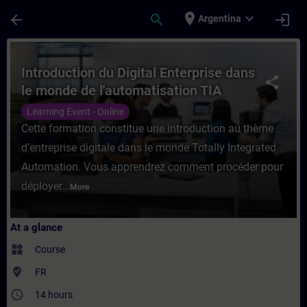
Skip To Main Content
Page Loaded
place
expand_more
arrow_back
search
login
Argentina
Course - Introduction du Digital Enterpris
Introduction du Digital Enterprise dans
share
le monde de l'automatisation TIA
(Formation à distance)
Learning Event - Online
Cette formation constitue une introduction au thème
d’entreprise digitale dans le monde Totally Integrated
Automation. Vous apprendrez comment procéder pour
déployer...
More
At a glance
widgets
Course
where_to_vote
FR
access_time
14 hours