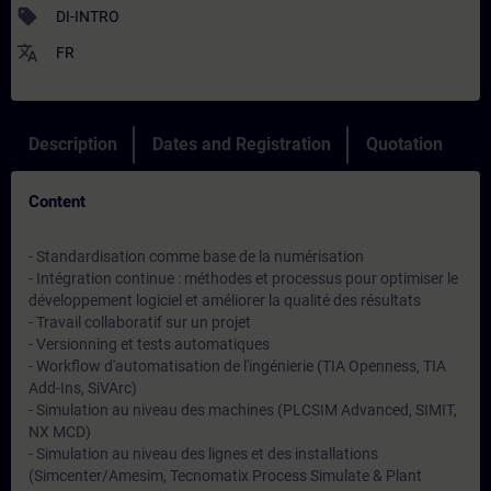
sell
DI-INTRO
translate
FR
Description
Dates and Registration
Quotation
Content
- Standardisation comme base de la numérisation
- Intégration continue : méthodes et processus pour optimiser le
développement logiciel et améliorer la qualité des résultats
- Travail collaboratif sur un projet
- Versionning et tests automatiques
- Workflow d'automatisation de l'ingénierie (TIA Openness, TIA
Add-Ins, SiVArc)
- Simulation au niveau des machines (PLCSIM Advanced, SIMIT,
NX MCD)
- Simulation au niveau des lignes et des installations
(Simcenter/Amesim, Tecnomatix Process Simulate & Plant