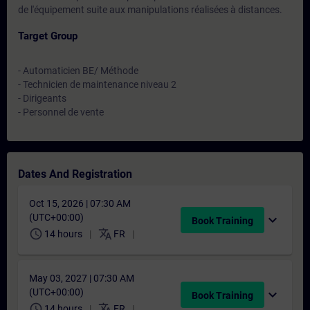
de l'équipement suite aux manipulations réalisées à distances.
Target Group
- Automaticien BE/ Méthode
- Technicien de maintenance niveau 2
- Dirigeants
- Personnel de vente
Dates And Registration
Oct 15, 2026 | 07:30 AM
(UTC+00:00)
expand_more
Book Training
schedule
translate
14 hours
FR
May 03, 2027 | 07:30 AM
(UTC+00:00)
expand_more
Book Training
schedule
translate
14 hours
FR