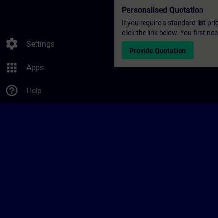
Personalised Quotation
If you require a standard list pr
click the link below. You first n
settings
Settings
Provide Quotation
apps
Apps
help_outline
Help