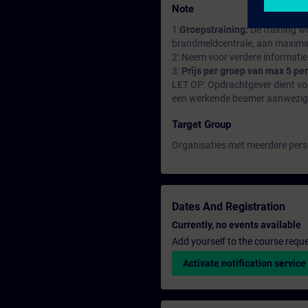
Note
1:
Groepstraining:
De training w
brandmeldcentrale, aan maximaa
2: Neem voor verdere informatie
3:
Prijs per groep van max 5 pe
LET OP: Opdrachtgever dient voor
een werkende beamer aanwezig t
Target Group
Organisaties met meerdere pers
Dates And Registration
Currently, no events available
Add yourself to the course reque
Activate notification service