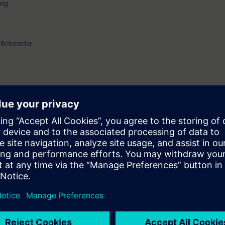
ing
) Beheerder
gstraining beschikt de deelnemer over alle noodzakelijke theoretische en 
 te bedienen
van de eigen brandmeldinstallatie
gsmeldingen
n
reren en rapporteren