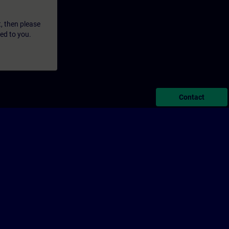
t, then please
led to you.
Contact