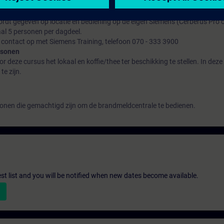
ordt gegeven op locatie en bediening op de eigen Siemens (Cerberus Pro o
l 5 personen per dagdeel.
 contact op met Siemens Training, telefoon 070 - 333 3900
rsonen
 deze cursus het lokaal en koffie/thee ter beschikking te stellen. In deze
e zijn.
onen die gemachtigd zijn om de brandmeldcentrale te bedienen.
st list and you will be notified when new dates become available.