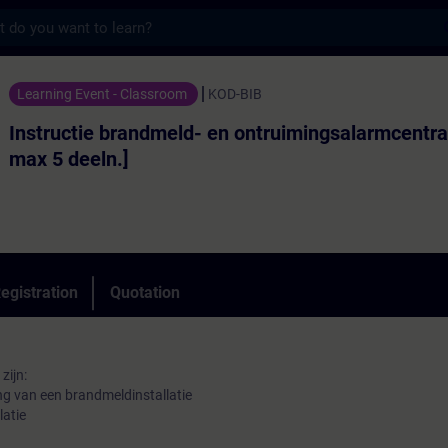
s
brandmeld- en ontruimingsalarmcentrale [0,
Learning Event - Classroom
KOD-BIB
Instructie brandmeld- en ontruimingsalarmcentra
max 5 deeln.]
egistration
Quotation
zijn:
ng van een brandmeldinstallatie
latie