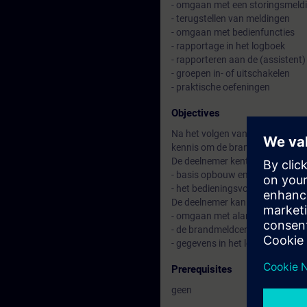
- omgaan met een storingsmeld
- terugstellen van meldingen
- omgaan met bedienfuncties
- rapportage in het logboek
- rapporteren aan de (assistent
- groepen in- of uitschakelen
- praktische oefeningen
Objectives
Na het volgen van deze bedienin
kennis om de brandmeldcentrale
De deelnemer kent:
- basis opbouw en componenten 
- het bedieningsvoorschrift
De deelnemer kan:
- omgaan met alarm- en storin
- de brandmeldcentrale bediene
- gegevens in het logboek regist
Prerequisites
geen