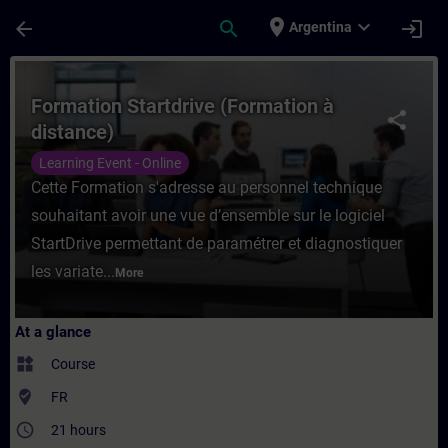
Skip To Main Content
Page Loaded
place
expand_more
arrow_back
search
login
Argentina
Course - Formation Startdrive (Formation à
Formation Startdrive (Formation à
share
distance)
Learning Event - Online
Cette Formation s'adresse au personnel technique
souhaitant avoir une vue d’ensemble sur le logiciel
StartDrive permettant de paramétrer et diagnostiquer
les variate...
More
At a glance
widgets
Course
where_to_vote
FR
access_time
21 hours