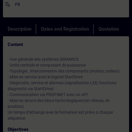
translate
FR
Description
Dates and Registration
Quotation
Content
- Vue générale des systèmes SINAMICS
- Unité centrale et composant de puissance
- Topologie , interconnexion des composants (moteur, codeur)
- Mise en service avec le logiciel StartDrive
- Diagnostic, service et alarmes (signalisation LED, fonctions
diagnostic via StartDrive)
- Communication via PROFINET avec un API
- Mise en œuvre des blocs technologiques:(en vitesse, en
position)
Un temps d’échange avec le formateur est prévu à chaque
séquence.
Objectives