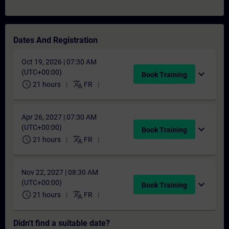
Dates And Registration
Oct 19, 2026 | 07:30 AM
(UTC+00:00)
expand_more
Book Training
schedule
translate
21 hours
FR
Apr 26, 2027 | 07:30 AM
(UTC+00:00)
expand_more
Book Training
schedule
translate
21 hours
FR
Nov 22, 2027 | 08:30 AM
(UTC+00:00)
expand_more
Book Training
schedule
translate
21 hours
FR
Didn't find a suitable date?