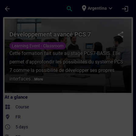
Skip To Main Content
Page Loaded
place
expand_more
arrow_back
search
login
Argentina
Course - Développement avancé PCS 7 - Tr
Développement avancé PCS 7
share
Learning Event - Classroom
Cette formation fait suite au stage PCS7-BASIS. Elle
permet d'approfondir les possibilités du système PCS
7 comme la possibilité de développer ses propres
interfaces...
More
At a glance
widgets
Course
where_to_vote
FR
access_time
5 days