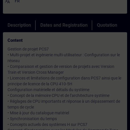
translate
FR
Description
Dates and Registration
Quotation
Content
Gestion de projet PCS7
• Multi-projet et ingénierie multi-utilisateur : Configuration sur le
réseau
• Comparaison et gestion de version de projets avec Version
Train et Version Cross Manager
• Licences et limitations de configuration dans PCS7 ainsi que le
principe de licence de la CPU 410-5H
Configuration matérielle et détails du système
• Concept de la mémoire CPU et de l’architecture système
• Réglages de CPU importants et réponse à un dépassement de
temps de cycle
• Mise à jour du catalogue matériel
• Synchronisation du temps
• Concepts actuels des systèmes H sur PCS7