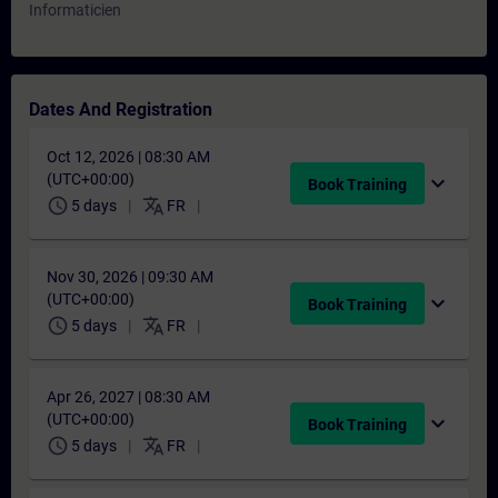
Informaticien
Dates And Registration
Oct 12, 2026 | 08:30 AM
(UTC+00:00)
expand_more
Book Training
schedule
translate
5 days
FR
Nov 30, 2026 | 09:30 AM
(UTC+00:00)
expand_more
Book Training
schedule
translate
5 days
FR
Apr 26, 2027 | 08:30 AM
(UTC+00:00)
expand_more
Book Training
schedule
translate
5 days
FR