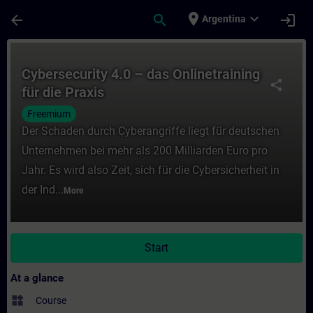
Skip To Main Content
Page Loaded
place
expand_more
arrow_back
search
login
Argentina
Course - Cybersecurity 4.0 – das Onlinetrai
Cybersecurity 4.0 – das Onlinetraining
share
für die Praxis
Freemium
Der Schaden durch Cyberangriffe liegt für deutschen
Unternehmen bei mehr als 200 Milliarden Euro pro
Jahr. Es wird also Zeit, sich für die Cybersicherheit in
der Ind...
More
Start
At a glance
widgets
Course