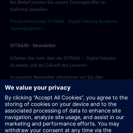
Bei Bedarf können Sie unsere Trainingskoffer im
SiePortal bestellen.
Produktmitteilung: SITRAIN - Digital Industry Academy -
Trainingsgeräte >
SITRAIN - Newsletter
Erfahren Sie mehr über die SITRAIN — Digital Industry
Academy und die Zukunft des Lernens!
In unserem Newsletter informieren wir Sie über
Neuigkeiten und Trends, Erfolgsgeschichten sowie
aktuelle Angebote und Kurse.
Abonnieren Sie noch heute unseren Newsletter und
bleiben Sie auf dem Laufenden!
(Nur auf Deutsch verfügbar.)
Newsletter abonnieren >