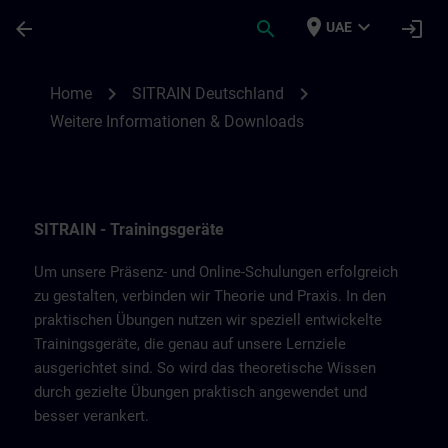
Skip To Main Content
Page Loaded
place
expand_more
arrow_back
search
login
UAE
Weitere Informationen & Downloads von 
chevron_right
chevron_right
Home
SITRAIN Deutschland
Weitere Informationen & Downloads
SITRAIN - Trainingsgeräte
Um unsere Präsenz- und Online-Schulungen erfolgreich
zu gestalten, verbinden wir Theorie und Praxis. In den
praktischen Übungen nutzen wir speziell entwickelte
Trainingsgeräte, die genau auf unsere Lernziele
ausgerichtet sind. So wird das theoretische Wissen
durch gezielte Übungen praktisch angewendet und
besser verankert.