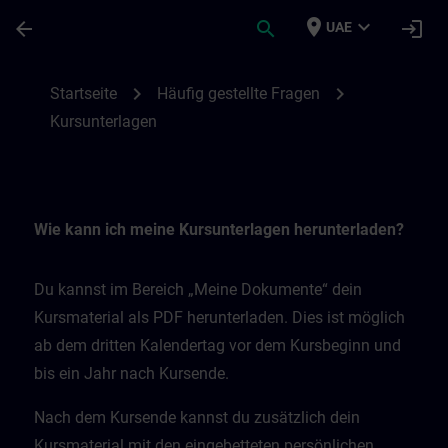
Skip To Main Content
Page Loaded
place
expand_more
arrow_back
search
login
UAE
Kursunterlagen | SITRAIN
chevron_right
chevron_right
Startseite
Häufig gestellte Fragen
Kursunterlagen
Wie kann ich meine Kursunterlagen herunterladen?
Du kannst im Bereich „Meine Dokumente“ dein
Kursmaterial als PDF herunterladen. Dies ist möglich
ab dem dritten Kalendertag vor dem Kursbeginn und
bis ein Jahr nach Kursende.
Nach dem Kursende kannst du zusätzlich dein
Kursmaterial mit den eingebetteten persönlichen