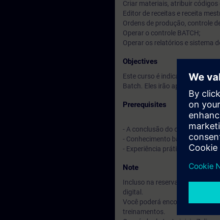
Criar materiais, atribuir código
Editor de receitas e receita mest
Ordens de produção, controle 
Operar o controle BATCH;
Operar os relatórios e sistema 
Objectives
Este curso é indicado para ger
Batch. Eles irão aprender sobr
Prerequisites
- A conclusão do curso ST-PCS7
- Conhecimento básico de engen
- Experiência prática na confi
Note
Incluso na reserva do seu curs
digital.
Você poderá encontrar treiname
treinamentos.