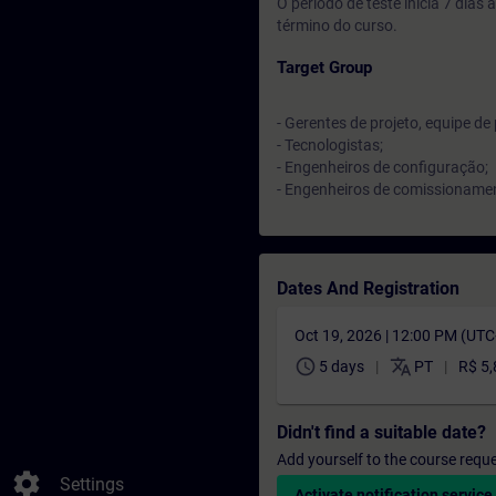
O período de teste inicia 7 dia
término do curso.
Target Group
- Gerentes de projeto, equipe de 
- Tecnologistas;
- Engenheiros de configuração;
- Engenheiros de comissioname
Dates And Registration
Oct 19, 2026 | 12:00 PM (UT
schedule
translate
5 days
PT
R$ 5
Didn't find a suitable date?
Add yourself to the course reque
settings
Settings
Activate notification service