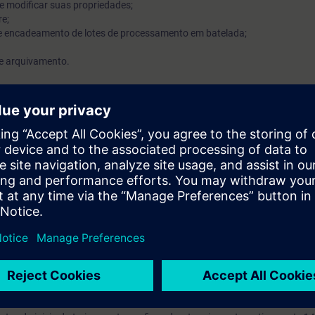
s e modificar suas propriedades;
re;
de encadeamento de lotes de processamento em batelada;
de arquivamento.
entes de projeto, engenheiros de comissionamento e usuários de PCS 7 e
e os fundamentos de processos de produção de bateladas do SIMATIC Ba
SYS (Online ou Presencial) é recomendada
haria de controle de processo
guração do SIMATIC PCS 7
o, você recebe uma conta de teste gratuito para acessar a Plataforma de
ntos online sobre diversas tecnologias SIEMENS e acesso a mais de 500