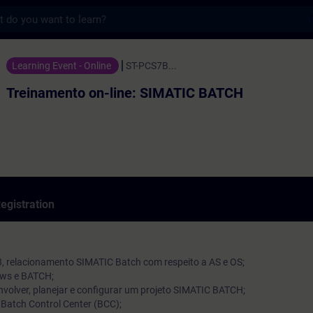
s
 on-line: SIMATIC BATCH - Training - Trai
Learning Event - Online
ST-PCS7B...
Treinamento on-line: SIMATIC BATCH
egistration
8, relacionamento SIMATIC Batch com respeito a AS e OS;
ows e BATCH;
volver, planejar e configurar um projeto SIMATIC BATCH;
 Batch Control Center (BCC);