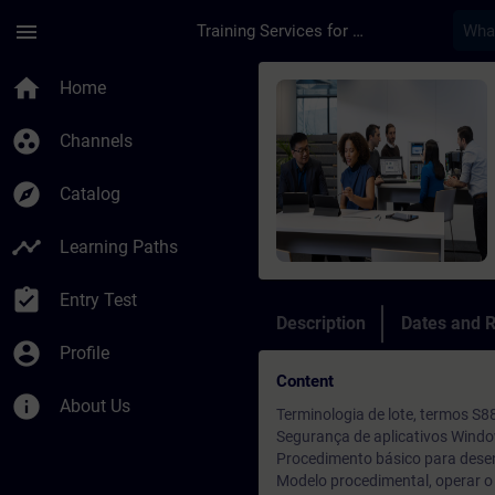
Skip To Main Content
Page Loaded
menu
Training Services for Digital Industries
Course - Treinamento
home
Home
group_work
Channels
explore
Catalog
timeline
Learning Paths
assignment_turned_in
Entry Test
Description
Dates and R
account_circle
Profile
Content
info
About Us
Terminologia de lote, termos S8
Segurança de aplicativos Wind
Procedimento básico para desen
Modelo procedimental, operar o