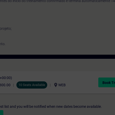
s antes do inicio do treinamento confirmado e termina automaticamente 14
projeto;
nto.
C+00:00)
Book Tr
location_on
,800.00
10 Seats Available
WEB
st list and you will be notified when new dates become available.