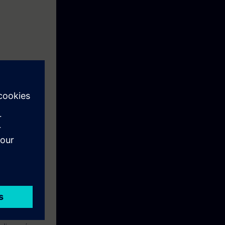
m processos
tch.
 Aprendizagem
 outros