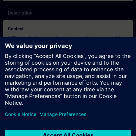
Description
Content
SITRAIN – Oppimismuotojen ominaisuudet ja eroavaisuudetav