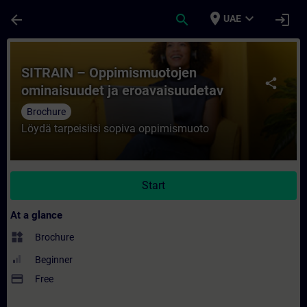
Skip To Main Content
Page Loaded
place
expand_more
arrow_back
search
login
UAE
Course - SITRAIN – Oppimismuotojen omina
SITRAIN – Oppimismuotojen
share
ominaisuudet ja eroavaisuudetav
Brochure
Löydä tarpeisiisi sopiva oppimismuoto
Start
At a glance
widgets
Brochure
Beginner
payment
Free