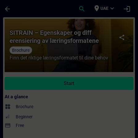
Skip To Main Content
Page Loaded
place
expand_more
arrow_back
search
login
UAE
Course - SITRAIN – Egenskaper og diff ere
SITRAIN – Egenskaper og diff
share
erensiering av læringsformatene
Brochure
Finn det riktige læringsformatet til dine behov
Start
At a glance
widgets
Brochure
Beginner
payment
Free