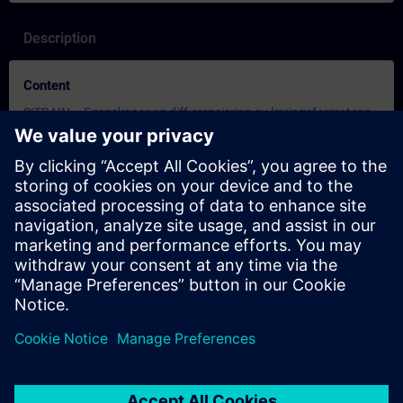
Description
Content
SITRAIN – Egenskaper og diff erensiering av læringsformatene