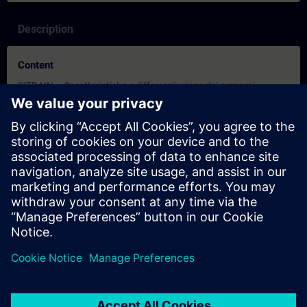
Description
Content
SITRAIN – Caratteristiche e differenziazione dei percorsi
formativi