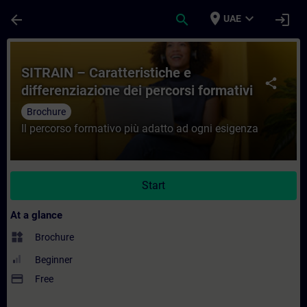
Skip To Main Content
Page Loaded
place
expand_more
arrow_back
search
login
UAE
Course - SITRAIN – Caratteristiche e diffe
SITRAIN – Caratteristiche e
share
differenziazione dei percorsi formativi
Brochure
Il percorso formativo più adatto ad ogni esigenza
Start
At a glance
widgets
Brochure
Beginner
payment
Free