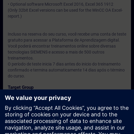
• Optional software Microsoft Excel 2016, Excel 365 1912
(Only 32bit Excel versions can be used for the WinCC OA Excel-
report.)
Incluso na reserva do seu curso, você recebe uma conta de teste
gratuito para acessar a Plataforma de Aprendizagem digital.
Você poderá encontrar treinamentos online sobre diversas
tecnologias SIEMENS e acesso a mais de 500 outros
treinamentos.
O período de teste inicia 7 dias antes do inicio do treinamento
confirmado e termina automaticamente 14 dias após o término
do curso.
Target Group
Engenheiros, técnicos e usuários do produto.
Dates And Registration
Currently, no events available