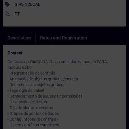
sell
ST-WINCCOAB
translate
PT
Description
Dates and Registration
Content
Conceito do WinCC OA: Os gerenciadores, módulo PARA,
módulo GEDI
- Programação de controle
- Animação de objetos gráficos / scripts
- Referências de objetos gráficos
- Topologia do painel
- Gerenciamento de usuários / permissões
- O conceito de alertas
- Tela de alertas e eventos
- Grupos de pontos de dados
- Configurações (de energia)
- Objetos gráficos complexos