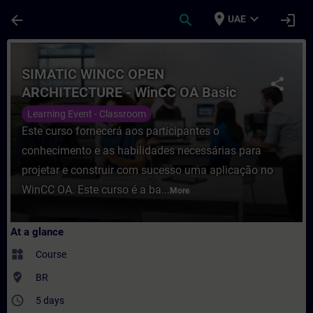
Skip To Main Content
Page Loaded
place
expand_more
arrow_back
search
login
UAE
Course - SIMATIC WINCC OPEN ARCHITECTUR
SIMATIC WINCC OPEN
share
ARCHITECTURE - WinCC OA Basic
Learning Event - Classroom
Este curso fornecerá aos participantes o
conhecimento e as habilidades necessárias para
projetar e construir com sucesso uma aplicação no
WinCC OA. Este curso é a ba...
More
At a glance
widgets
Course
where_to_vote
BR
access_time
5 days