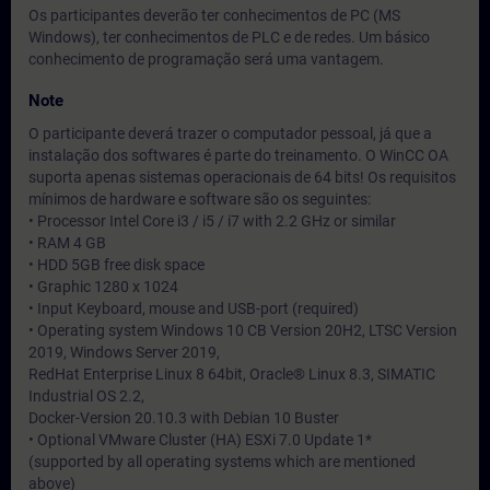
Os participantes deverão ter conhecimentos de PC (MS
Windows), ter conhecimentos de PLC e de redes. Um básico
conhecimento de programação será uma vantagem.
Note
O participante deverá trazer o computador pessoal, já que a
instalação dos softwares é parte do treinamento. O WinCC OA
suporta apenas sistemas operacionais de 64 bits! Os requisitos
mínimos de hardware e software são os seguintes:
• Processor Intel Core i3 / i5 / i7 with 2.2 GHz or similar
• RAM 4 GB
• HDD 5GB free disk space
• Graphic 1280 x 1024
• Input Keyboard, mouse and USB-port (required)
• Operating system Windows 10 CB Version 20H2, LTSC Version
2019, Windows Server 2019,
RedHat Enterprise Linux 8 64bit, Oracle® Linux 8.3, SIMATIC
Industrial OS 2.2,
Docker-Version 20.10.3 with Debian 10 Buster
• Optional VMware Cluster (HA) ESXi 7.0 Update 1*
(supported by all operating systems which are mentioned
above)