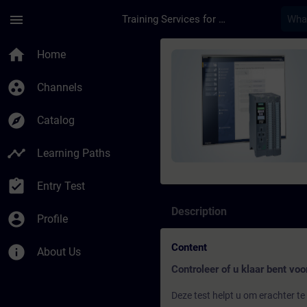
Skip To Main Content
Page Loaded
menu
Training Services for Digital Industries
Course - SIMATIC Ser
home
Home
group_work
Channels
explore
Catalog
timeline
Learning Paths
assignment_turned_in
Entry Test
Description
account_circle
Profile
Content
info
About Us
Controleer of u klaar bent voo
Deze test helpt u om erachter te