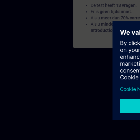
De test heeft
13 vragen
.
Er is
geen tijdslimiet
.
Als u
meer dan 70% corre
Als u
minder dan 70%
sco
Introduction to Basics 