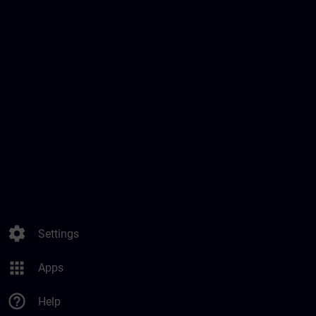
settings
Settings
apps
Apps
help_outline
Help