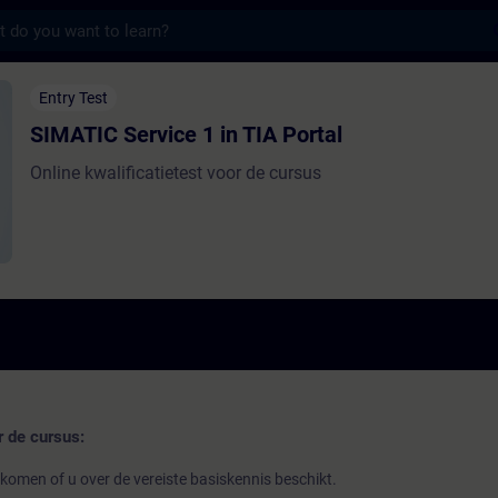
s
vice 1 in TIA Portal - Training - Training 
Entry Test
SIMATIC Service 1 in TIA Portal
Online kwalificatietest voor de cursus
r de cursus:
 komen of u over de vereiste basiskennis beschikt.