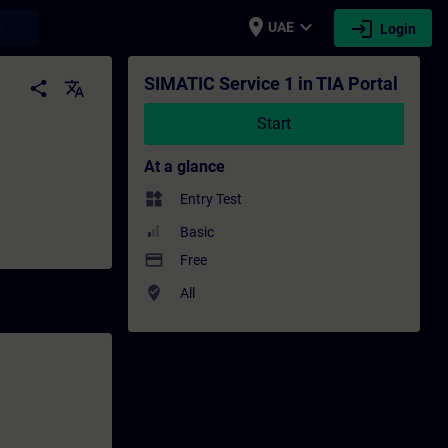
place
expand_more
login
earch
UAE
Login
- Professional development | SITRAIN
SIMATIC Service 1 in TIA Portal
share
translate
Start
At a glance
widgets
Entry Test
Basic
payment
Free
where_to_vote
All