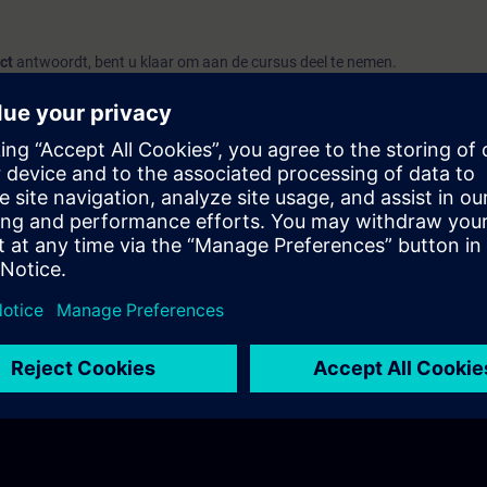
ct
antwoordt, bent u klaar om aan de cursus deel te nemen.
ort, raden wij u aan het curriculum
Automation Basics
en de SITRAIN ac
of PLC Programming
te leren om uw basis op te bouwen.