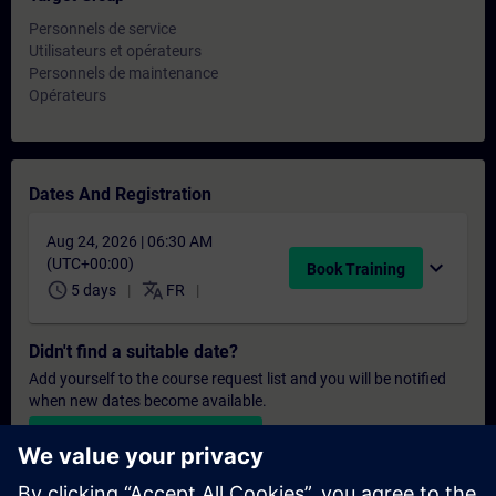
Personnels de service
Utilisateurs et opérateurs
Personnels de maintenance
Opérateurs
Dates And Registration
Aug 24, 2026 | 06:30 AM
(UTC+00:00)
expand_more
Book Training
schedule
translate
5 days
FR
Didn't find a suitable date?
Add yourself to the course request list and you will be notified
when new dates become available.
Activate notification service