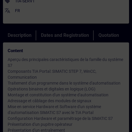
sell
TIA-SERV1
translate
FR
Description
Dates and Registration
Quotation
Content
Aperçu des principales caractéristiques de la famille du système
S7
Composants TIA Portal: SIMATIC STEP 7, WinCC,
Communication
Traitement d'un programme dans le système d'automatisation
Opérations binaires et digitales en logique (LOG)
Montage et constitution d'un système d'automatisation
Adressage et câblage des modules de signaux
Mise en service Hardware et Software d'un système
d'automatisation SIMATIC S7 avec le TIA Portal
Configuration Hardware et paramétrage de la SIMATIC S7
Présentation d'un pupitre opérateur
Présentation d'un entraînement