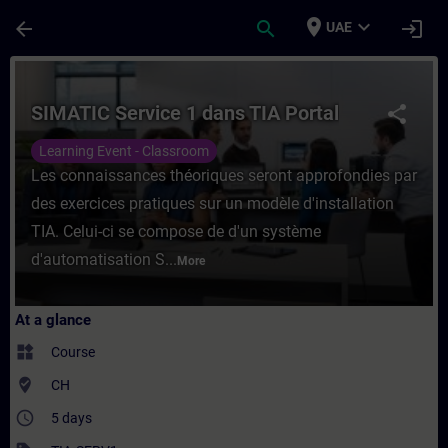
Skip To Main Content
Page Loaded
place
expand_more
arrow_back
search
login
UAE
Course - SIMATIC Service 1 dans TIA Porta
SIMATIC Service 1 dans TIA Portal
share
Learning Event - Classroom
Les connaissances théoriques seront approfondies par
des exercices pratiques sur un modèle d'installation
TIA. Celui-ci se compose de d'un système
d'automatisation S...
More
At a glance
widgets
Course
where_to_vote
CH
access_time
5 days