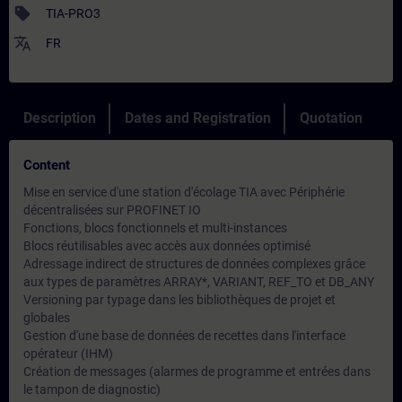
sell
TIA-PRO3
translate
FR
Description
Dates and Registration
Quotation
Content
Mise en service d'une station d'écolage TIA avec Périphérie
décentralisées sur PROFINET IO
Fonctions, blocs fonctionnels et multi-instances
Blocs réutilisables avec accès aux données optimisé
Adressage indirect de structures de données complexes grâce
aux types de paramètres ARRAY*, VARIANT, REF_TO et DB_ANY
Versioning par typage dans les bibliothèques de projet et
globales
Gestion d'une base de données de recettes dans l'interface
opérateur (IHM)
Création de messages (alarmes de programme et entrées dans
le tampon de diagnostic)