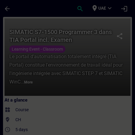
Skip To Main Content
Page Loaded
place
expand_more
arrow_back
search
login
UAE
Course - SIMATIC S7-1500 Programmer 3 da
SIMATIC S7-1500 Programmer 3 dans
share
TIA Portal incl. Examen
Learning Event - Classroom
Le portail d'automatisation totalement intégré (TIA
Portal) constitue l'environnement de travail idéal pour
l'ingénierie intégrée avec SIMATIC STEP 7 et SIMATIC
WinC...
More
At a glance
widgets
Course
where_to_vote
CH
access_time
5 days