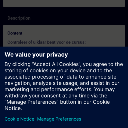
Description
Content
Controleer of u klaar bent voor de cursus:
Deze test helpt u om erachter te komen of u over de vereiste
basiskennis beschikt.
De test heeft
10 vragen
.
Er is
geen tijdslimiet
.
Als u
meer dan 70% correct
antwoordt, bent u klaar om
aan de cursus deel te nemen.
Als u
minder dan 70%
scoort, raden wij u aan de cursus
SIMATIC PCS 7 systeemcursus
(ST-PCS7SYS) te volgen
om uw basis op te bouwen.