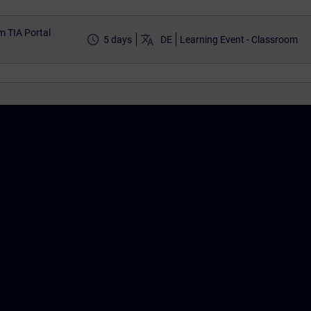
m TIA Portal
access_time
translate
5 days
DE
Learning Event - Classroom