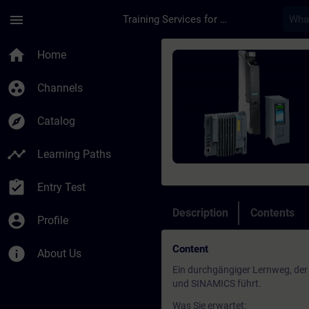
Skip To Main Content
Page Loaded
menu
Training Services for Digital Industries
Course - SIMATIC Te
home
Home
group_work
Channels
explore
Catalog
timeline
Learning Paths
assignment_turned_in
Entry Test
Description
Contents
account_circle
Profile
Content
info
About Us
Ein durchgängiger Lernweg, der 
und SINAMICS führt.
Was Sie erwartet: