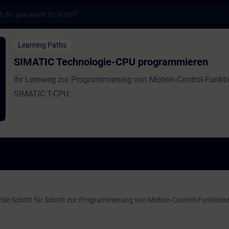
s
chnologie-CPU programmieren - Training - 
Learning Paths
SIMATIC Technologie-CPU programmieren
Ihr Lernweg zur Programmierung von Motion-Control-Funkti
SIMATIC T-CPU:
Sie Schritt für Schritt zur Programmierung von Motion-Control-Funktion