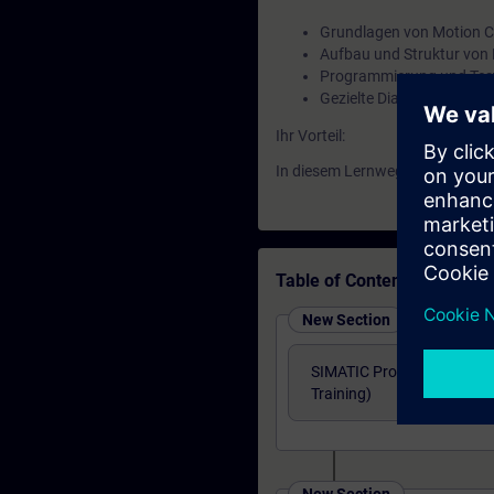
Grundlagen von Motion C
Aufbau und Struktur von
Programmierung und Tes
Gezielte Diagnose und F
Ihr Vorteil:
In diesem Lernweg erwerben Si
Table of Contents
New Section
SIMATIC Programming 1 in 
Training)