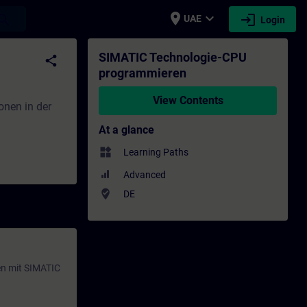
place
expand_more
login
earch
UAE
Login
Training - Professional development | SI
SIMATIC Technologie-CPU
share
programmieren
View Contents
onen in der
At a glance
widgets
Learning Paths
Advanced
where_to_vote
DE
en mit SIMATIC